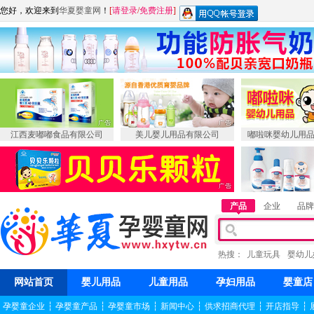
您好，欢迎来到
华夏婴童网
！
[
请登录
/
免费注册
]
江西麦嘟嘟食品有限公司
美儿婴儿用品有限公司
嘟啦咪婴幼儿用
产品
企业
品牌
热搜：
儿童玩具
婴幼儿
网站首页
婴儿用品
儿童用品
孕妇用品
婴童店
孕婴童企业
┆
孕婴童产品
┆
孕婴童市场
┆
新闻中心
┆
供求招商代理
┆
开店指导
┆