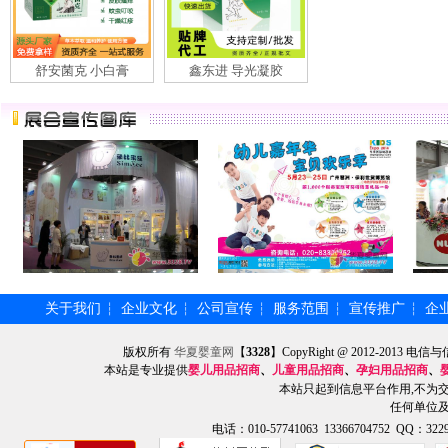
舒安菌克 小白膏
鑫东进 导光凝胶
关于我们
企业文化
公司宣传
服务范围
宣传推广
企
┆
┆
┆
┆
┆
版权所有
华夏婴童网
【
3328
】CopyRight @ 2012-201
本站是专业提供
婴儿用品招商
、
儿童用品招商
、
孕妇用品招商
、
本站只起到信息平台作用,不为
任何单位
电话：010-57741063 13366704752 QQ：3229