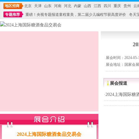
地区招商
北京
天津
山东
河南
河北
内蒙
山西
江西
四川
重庆
贵州
云
专题推荐
重磅！央视专题报道童程童美，第二届少儿编程节获高度评价
冬天
不能再单纯地销售产品,而要向增强服务转型,毕竟母婴产品比较特殊。”
妇幼广场 
2
展会时间：2024-05-13
展会地址：国家会展
展会报道
·
2024上海国际
2024上海国际糖酒食品交易会