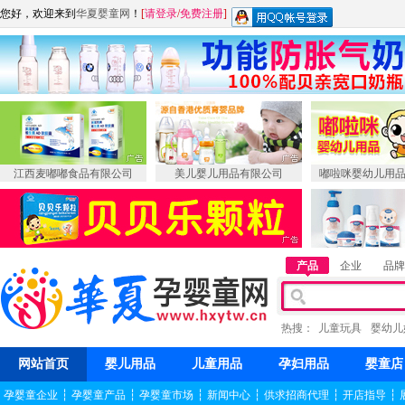
您好，欢迎来到
华夏婴童网
！
[
请登录
/
免费注册
]
江西麦嘟嘟食品有限公司
美儿婴儿用品有限公司
嘟啦咪婴幼儿用
产品
企业
品牌
热搜：
儿童玩具
婴幼儿
网站首页
婴儿用品
儿童用品
孕妇用品
婴童店
孕婴童企业
┆
孕婴童产品
┆
孕婴童市场
┆
新闻中心
┆
供求招商代理
┆
开店指导
┆