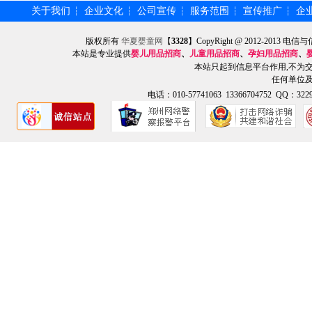
关于我们
企业文化
公司宣传
服务范围
宣传推广
企
┆
┆
┆
┆
┆
版权所有
华夏婴童网
【
3328
】CopyRight @ 2012-201
本站是专业提供
婴儿用品招商
、
儿童用品招商
、
孕妇用品招商
、
本站只起到信息平台作用,不为
任何单位
电话：010-57741063 13366704752 QQ：3229