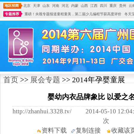
地区招商
北京
天津
山东
河南
河北
内蒙
山西
江西
四川
重庆
贵州
云
专题推荐
重磅！央视专题报道童程童美，第二届少儿编程节获高度评价
冬天
不能再单纯地销售产品,而要向增强服务转型,毕竟母婴产品比较特殊。”
妇幼广场 
首页
>>
展会专题
>> 2014年孕婴童展
婴幼内衣品牌象比 以爱之
http://zhanhui.3328.tv/ 2014-05-10
次
资料下载
复制连接
收藏该