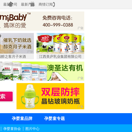
最新公司
最新产品
商情订阅
西醇之客月子米酒
江西美庐乳业集团有限公司
孕婴童品牌
孕婴童专题
┆
孕婴童协会
┆
图片中心