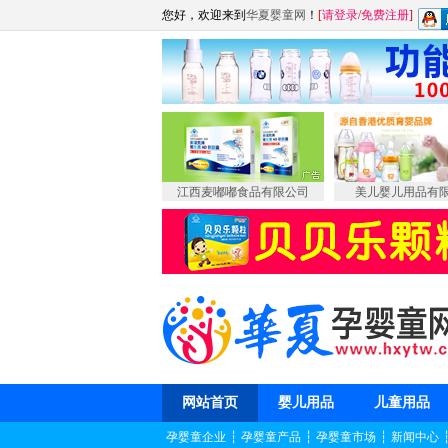
您好，欢迎来到
华夏婴童网
！
[
请登录
/
免费注册
]
江西麦嘟嘟食品有限公司
美儿婴儿用品有
网站首页
婴儿用品
儿童用品
孕婴童企业
┆
孕婴童产品
┆
孕婴童市场
┆
新闻中心