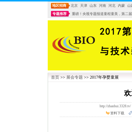
地区招商
北京
天津
山东
河南
河北
内蒙
山
专题推荐
重磅！央视专题报道童程童美，第二届
不能再单纯地销售产品,而要向增强服务转型,毕竟母
首页
>>
展会专题
>> 2017年孕婴童展
欢
http://zhanhui.3
资料下载