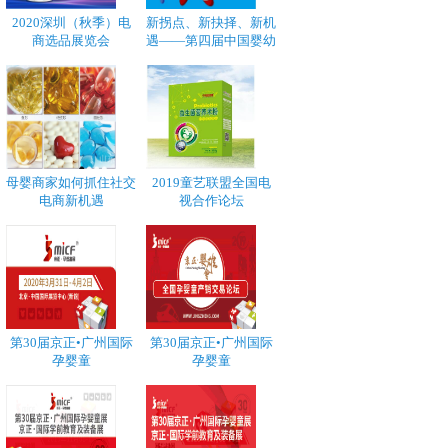
2020深圳（秋季）电
新拐点、新抉择、新机
商选品展览会
遇——第四届中国婴幼
母婴商家如何抓住社交
2019童艺联盟全国电
电商新机遇
视合作论坛
第30届京正•广州国际
第30届京正•广州国际
孕婴童
孕婴童