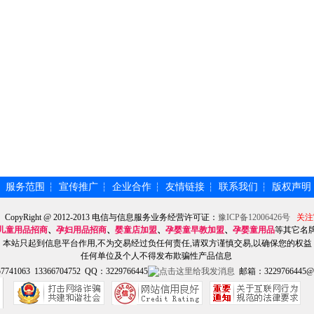
服务范围
宣传推广
企业合作
友情链接
联系我们
版权声明
┆
┆
┆
┆
┆
┆
】CopyRight @ 2012-2013 电信与信息服务业务经营许可证：
豫ICP备12006426号
关注
儿童用品招商
、
孕妇用品招商
、
婴童店加盟
、
孕婴童早教加盟
、
孕婴童用品
等其它名
本站只起到信息平台作用,不为交易经过负任何责任,请双方谨慎交易,以确保您的权益
任何单位及个人不得发布欺骗性产品信息
741063 13366704752 QQ：3229766445
邮箱：3229766445@