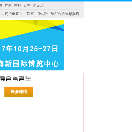
东
广西
吉林
辽宁
黑龙江
 -- 钙很重要？
“洋窝儿”跨境生活馆”告诉你母婴店
展会详情