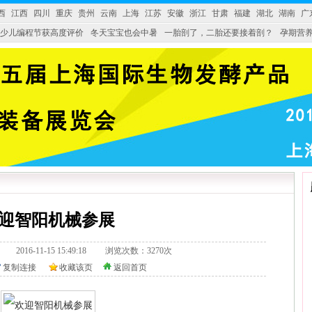
西
江西
四川
重庆
贵州
云南
上海
江苏
安徽
浙江
甘肃
福建
湖北
湖南
广
少儿编程节获高度评价
冬天宝宝也会中暑
一胎剖了，二胎还要接着剖？
孕期营养
婴产品比较特殊。”
妇幼广场 免租了！
迎智阳机械参展
328.tv/ 2016-11-15 15:49:18 浏览次数：3270次
复制连接
收藏该页
返回首页