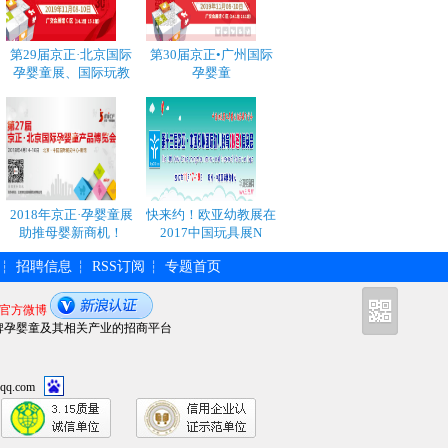
第29届京正·北京国际
第30届京正•广州国际
孕婴童展、国际玩教
孕婴童
2018年京正·孕婴童展
快来约！欧亚幼教展在
助推母婴新商机！
2017中国玩具展N
招聘信息
RSS订阅
专题首页
┆
┆
┆
官方微博
牌孕婴童及其相关产业的招商平台
qq.com