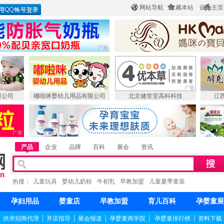
网站导航
收藏本站
设为主页
限公司
嘟啦咪婴幼儿用品有限公司
北京健世堂高科科技
江
产品
企业
品牌
百科
展会
资讯
热搜：
儿童玩具
婴幼儿奶粉
牛初乳
早教加盟
儿童夏季童装
孕妇用品
婴童店
早教加盟
育儿百科
孕婴童展
┆
供求招商代理
┆
开店指导
┆
展会报道
┆
孕婴童商学院
┆
孕婴童排行榜
┆
资料下载