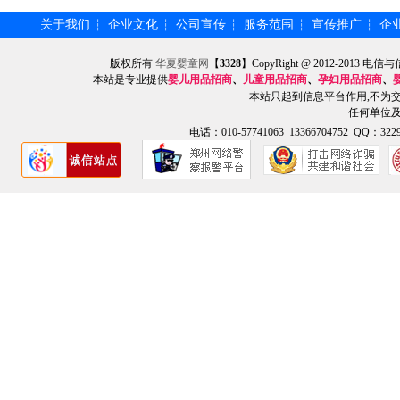
关于我们
企业文化
公司宣传
服务范围
宣传推广
企
┆
┆
┆
┆
┆
版权所有
华夏婴童网
【
3328
】CopyRight @ 2012-201
本站是专业提供
婴儿用品招商
、
儿童用品招商
、
孕妇用品招商
、
本站只起到信息平台作用,不为
任何单位
电话：010-57741063 13366704752 QQ：3229