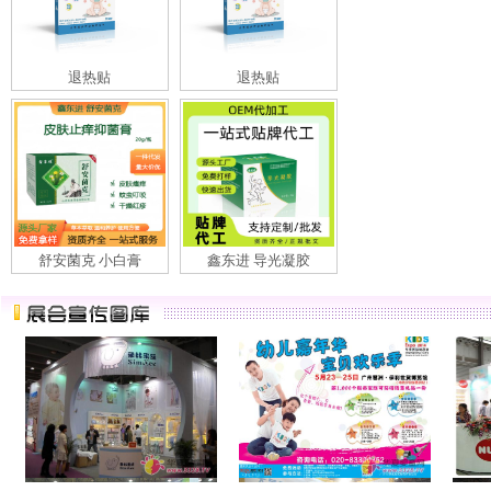
退热贴
退热贴
舒安菌克 小白膏
鑫东进 导光凝胶