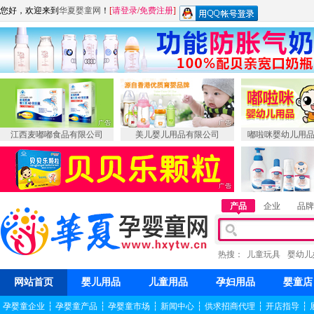
您好，欢迎来到
华夏婴童网
！
[
请登录
/
免费注册
]
江西麦嘟嘟食品有限公司
美儿婴儿用品有限公司
嘟啦咪婴幼儿用
产品
企业
品牌
热搜：
儿童玩具
婴幼儿
网站首页
婴儿用品
儿童用品
孕妇用品
婴童店
孕婴童企业
┆
孕婴童产品
┆
孕婴童市场
┆
新闻中心
┆
供求招商代理
┆
开店指导
┆