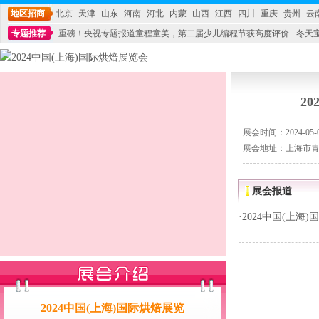
地区招商
北京
天津
山东
河南
河北
内蒙
山西
江西
四川
重庆
贵州
云
专题推荐
重磅！央视专题报道童程童美，第二届少儿编程节获高度评价
冬天
不能再单纯地销售产品,而要向增强服务转型,毕竟母婴产品比较特殊。”
妇幼广场 
2
展会时间：2024-05-05
展会地址：上海市青
展会报道
·
2024中国(上海
2024中国(上海)国际烘焙展览