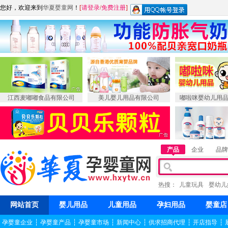
您好，欢迎来到
华夏婴童网
！
[
请登录
/
免费注册
]
江西麦嘟嘟食品有限公司
美儿婴儿用品有限公司
嘟啦咪婴幼儿用
产品
企业
品牌
热搜：
儿童玩具
婴幼儿
网站首页
婴儿用品
儿童用品
孕妇用品
婴童店
孕婴童企业
┆
孕婴童产品
┆
孕婴童市场
┆
新闻中心
┆
供求招商代理
┆
开店指导
┆