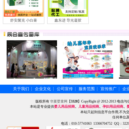
舒安菌克 小白膏
鑫东进 导光凝胶
关于我们
企业文化
公司宣传
服务范围
宣传推广
企
┆
┆
┆
┆
┆
版权所有
华夏婴童网
【
3328
】CopyRight @ 2012-201
本站是专业提供
婴儿用品招商
、
儿童用品招商
、
孕妇用品招商
、
本站只起到信息平台作用,不为
任何单位
电话：010-57741063 13366704752 QQ：3229