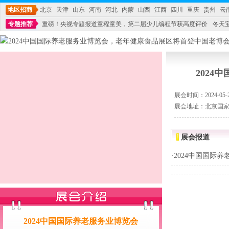
地区招商
北京
天津
山东
河南
河北
内蒙
山西
江西
四川
重庆
贵州
云
专题推荐
重磅！央视专题报道童程童美，第二届少儿编程节获高度评价
冬天
不能再单纯地销售产品,而要向增强服务转型,毕竟母婴产品比较特殊。”
妇幼广场 
202
展会时间：2024-05-22
展会地址：北京国
展会报道
·
2024中国国际
2024中国国际养老服务业博览会