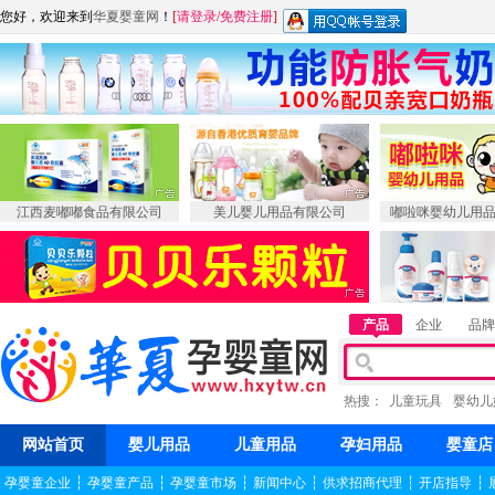
您好，欢迎来到
华夏婴童网
！
[
请登录
/
免费注册
]
江西麦嘟嘟食品有限公司
美儿婴儿用品有限公司
嘟啦咪婴幼儿用
产品
企业
品牌
热搜：
儿童玩具
婴幼儿
网站首页
婴儿用品
儿童用品
孕妇用品
婴童店
孕婴童企业
┆
孕婴童产品
┆
孕婴童市场
┆
新闻中心
┆
供求招商代理
┆
开店指导
┆