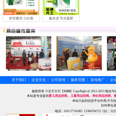
舒安菌克 小白膏
鑫东进 导光凝胶
关于我们
企业文化
公司宣传
服务范围
宣传推广
企
┆
┆
┆
┆
┆
版权所有
华夏婴童网
【
3328
】CopyRight @ 2012-201
本站是专业提供
婴儿用品招商
、
儿童用品招商
、
孕妇用品招商
、
本站只起到信息平台作用,不为
任何单位
电话：010-57741063 13366704752 QQ：3229