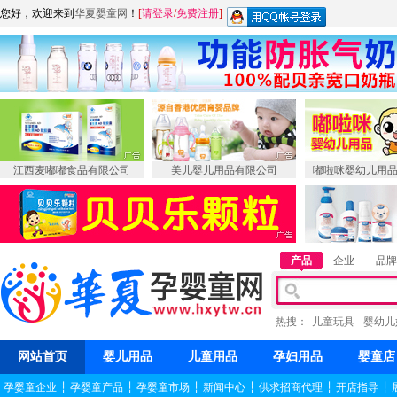
您好，欢迎来到
华夏婴童网
！
[
请登录
/
免费注册
]
江西麦嘟嘟食品有限公司
美儿婴儿用品有限公司
嘟啦咪婴幼儿用
产品
企业
品牌
热搜：
儿童玩具
婴幼儿
网站首页
婴儿用品
儿童用品
孕妇用品
婴童店
孕婴童企业
┆
孕婴童产品
┆
孕婴童市场
┆
新闻中心
┆
供求招商代理
┆
开店指导
┆