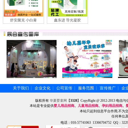
舒安菌克 小白膏
鑫东进 导光凝胶
关于我们
企业文化
公司宣传
服务范围
宣传推广
企
┆
┆
┆
┆
┆
版权所有
华夏婴童网
【
3328
】CopyRight @ 2012-201
本站是专业提供
婴儿用品招商
、
儿童用品招商
、
孕妇用品招商
、
本站只起到信息平台作用,不为
任何单位
电话：010-57741063 13366704752 QQ：3229