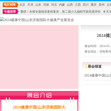
地区招商
北京
天津
山东
河南
河北
内蒙
山西
江西
四川
重庆
贵州
云
专题推荐
重磅！央视专题报道童程童美，第二届少儿编程节获高度评价
冬天
不能再单纯地销售产品,而要向增强服务转型,毕竟母婴产品比较特殊。”
妇幼广场 
202
展会时间：2024-05-27
展会地址：济南黄
展会报道
·
2024健康中国
2024健康中国|山东济南国际大