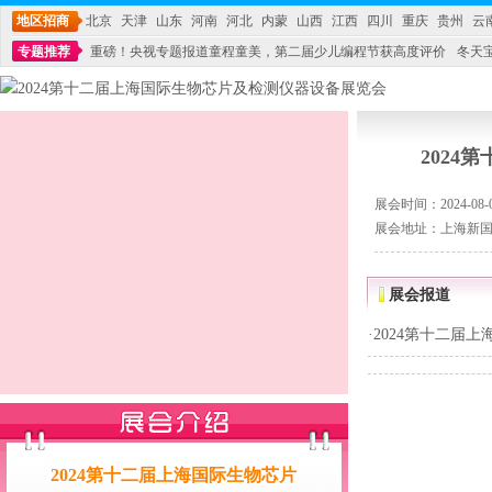
地区招商
北京
天津
山东
河南
河北
内蒙
山西
江西
四川
重庆
贵州
云
专题推荐
重磅！央视专题报道童程童美，第二届少儿编程节获高度评价
冬天
不能再单纯地销售产品,而要向增强服务转型,毕竟母婴产品比较特殊。”
妇幼广场 
202
展会时间：2024-08-07
展会地址：上海新
展会报道
·
2024第十二届
2024第十二届上海国际生物芯片