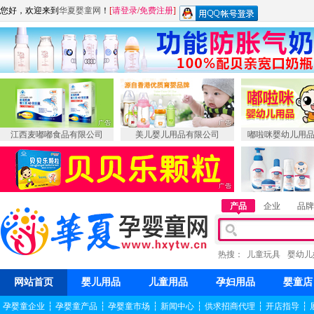
您好，欢迎来到
华夏婴童网
！
[
请登录
/
免费注册
]
江西麦嘟嘟食品有限公司
美儿婴儿用品有限公司
嘟啦咪婴幼儿用
产品
企业
品牌
热搜：
儿童玩具
婴幼儿
网站首页
婴儿用品
儿童用品
孕妇用品
婴童店
孕婴童企业
┆
孕婴童产品
┆
孕婴童市场
┆
新闻中心
┆
供求招商代理
┆
开店指导
┆