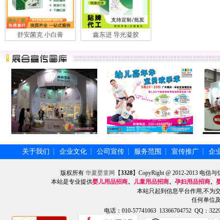
舒安菌克 小白膏
鑫东进 导光凝胶
关于我们
企业文化
公司宣传
服务范围
宣传推广
企
┆
┆
┆
┆
┆
版权所有
华夏婴童网
【
3328
】CopyRight @ 2012-201
本站是专业提供
婴儿用品招商
、
儿童用品招商
、
孕妇用品招商
、
本站只起到信息平台作用,不为
任何单位
电话：010-57741063 13366704752 QQ：3229