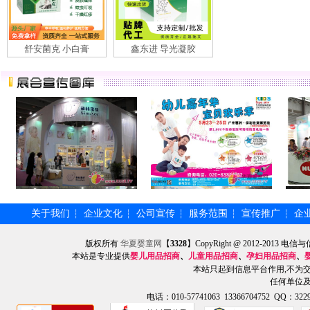
舒安菌克 小白膏
鑫东进 导光凝胶
关于我们
企业文化
公司宣传
服务范围
宣传推广
企
┆
┆
┆
┆
┆
版权所有
华夏婴童网
【
3328
】CopyRight @ 2012-201
本站是专业提供
婴儿用品招商
、
儿童用品招商
、
孕妇用品招商
、
本站只起到信息平台作用,不为
任何单位
电话：010-57741063 13366704752 QQ：3229