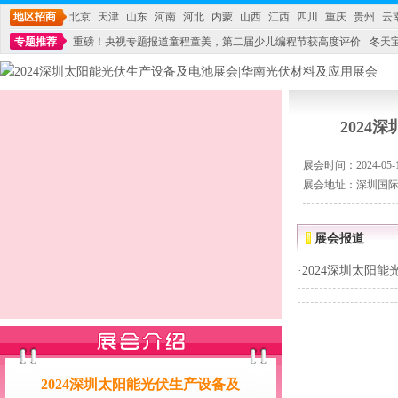
地区招商
北京
天津
山东
河南
河北
内蒙
山西
江西
四川
重庆
贵州
云
专题推荐
重磅！央视专题报道童程童美，第二届少儿编程节获高度评价
冬天
不能再单纯地销售产品,而要向增强服务转型,毕竟母婴产品比较特殊。”
妇幼广场 
202
展会时间：2024-05-15
展会地址：深圳国
展会报道
·
2024深圳太阳
2024深圳太阳能光伏生产设备及