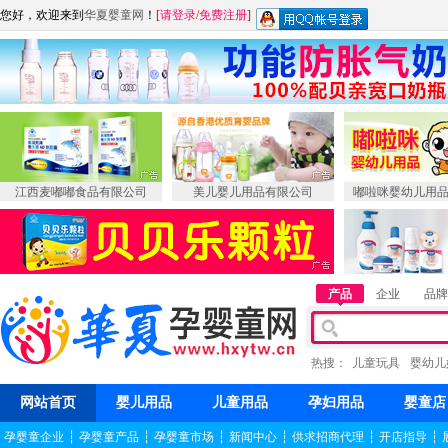
您好，欢迎来到
华夏婴童网
！
[
请登录
/
免费注册
]
江西麦嘟嘟食品有限公司
美儿婴儿用品有限公司
嘟啦咪婴幼儿用
产品
企业
品牌
热搜：
儿童玩具
婴幼儿
网站首页
婴儿用品
儿童用品
孕妇用品
婴童店
孕婴童企业
┆
孕婴童产品
┆
孕婴童市场
┆
新闻中心
┆
供求招商代理
┆
开店指导
┆