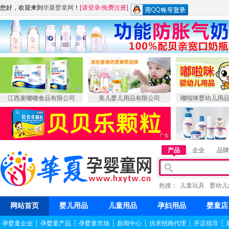
您好，欢迎来到
华夏婴童网
！
[
请登录
/
免费注册
]
江西麦嘟嘟食品有限公司
美儿婴儿用品有限公司
嘟啦咪婴幼儿用
产品
企业
品牌
热搜：
儿童玩具
婴幼儿
网站首页
婴儿用品
儿童用品
孕妇用品
婴童店
孕婴童企业
┆
孕婴童产品
┆
孕婴童市场
┆
新闻中心
┆
供求招商代理
┆
开店指导
┆