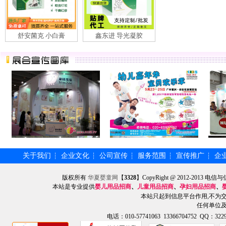
舒安菌克 小白膏
鑫东进 导光凝胶
关于我们
企业文化
公司宣传
服务范围
宣传推广
企
┆
┆
┆
┆
┆
版权所有
华夏婴童网
【
3328
】CopyRight @ 2012-201
本站是专业提供
婴儿用品招商
、
儿童用品招商
、
孕妇用品招商
、
本站只起到信息平台作用,不为
任何单位
电话：010-57741063 13366704752 QQ：3229