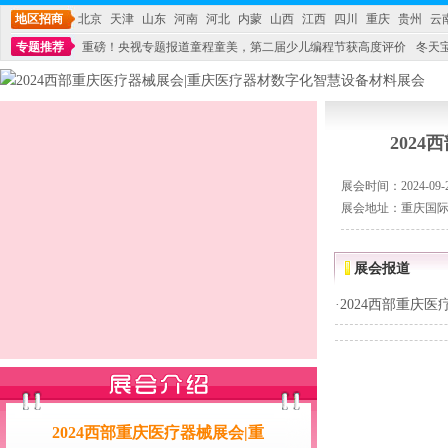
地区招商
北京
天津
山东
河南
河北
内蒙
山西
江西
四川
重庆
贵州
云
专题推荐
重磅！央视专题报道童程童美，第二届少儿编程节获高度评价
冬天
不能再单纯地销售产品,而要向增强服务转型,毕竟母婴产品比较特殊。”
妇幼广场 
202
展会时间：2024-09-20
展会地址：重庆国际
展会报道
·
2024西部重庆
2024西部重庆医疗器械展会|重