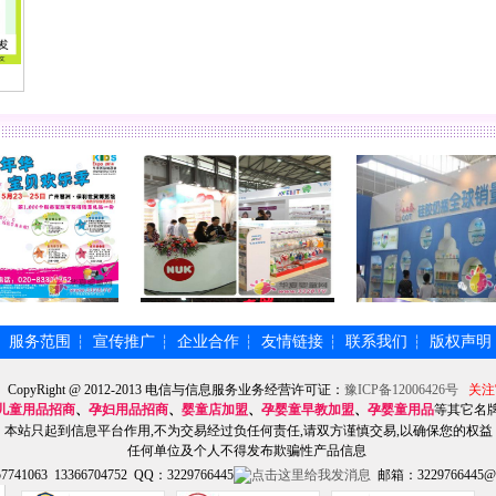
服务范围
宣传推广
企业合作
友情链接
联系我们
版权声明
┆
┆
┆
┆
┆
┆
】CopyRight @ 2012-2013 电信与信息服务业务经营许可证：
豫ICP备12006426号
关注
儿童用品招商
、
孕妇用品招商
、
婴童店加盟
、
孕婴童早教加盟
、
孕婴童用品
等其它名
本站只起到信息平台作用,不为交易经过负任何责任,请双方谨慎交易,以确保您的权益
任何单位及个人不得发布欺骗性产品信息
741063 13366704752 QQ：3229766445
邮箱：3229766445@