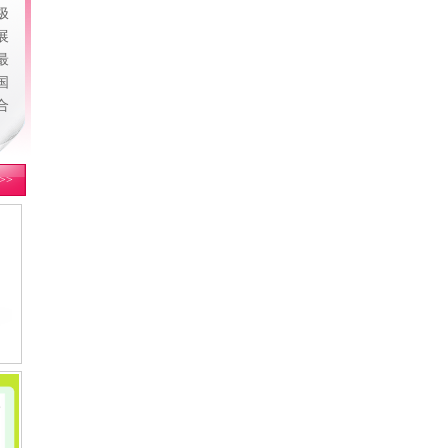
极
展
最
国
合
>>