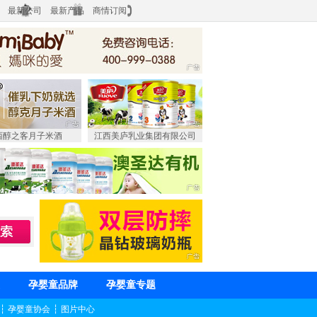
最新公司
最新产品
商情订阅
西醇之客月子米酒
江西美庐乳业集团有限公司
孕婴童品牌
孕婴童专题
┆
孕婴童协会
┆
图片中心