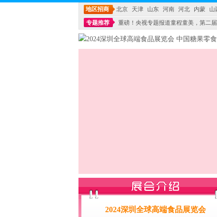
地区招商
北京
天津
山东
河南
河北
内蒙
山
专题推荐
重磅！央视专题报道童程童美，第二届
不能再单纯地销售产品,而要向增强服务转型,毕竟母
2024深圳全球高端食品展览会