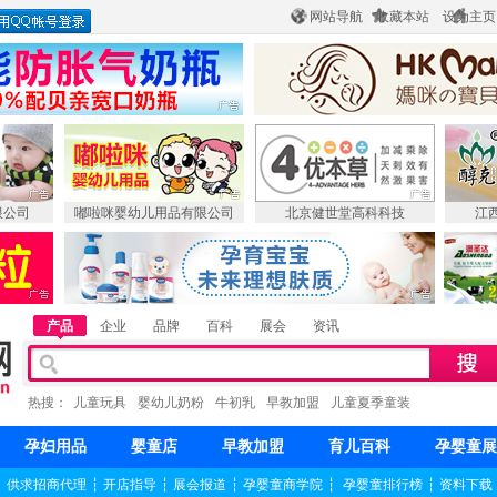
网站导航
收藏本站
设为主页
限公司
嘟啦咪婴幼儿用品有限公司
北京健世堂高科科技
江
产品
企业
品牌
百科
展会
资讯
热搜：
儿童玩具
婴幼儿奶粉
牛初乳
早教加盟
儿童夏季童装
孕妇用品
婴童店
早教加盟
育儿百科
孕婴童展
┆
供求招商代理
┆
开店指导
┆
展会报道
┆
孕婴童商学院
┆
孕婴童排行榜
┆
资料下载