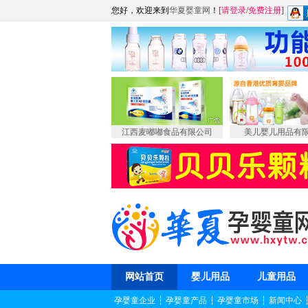
您好，欢迎来到
华夏婴童网
！
[
请登录
/
免费注册
]
江西麦嘟嘟食品有限公司
美儿婴儿用品有
网站首页
婴儿用品
儿童用品
孕婴童企业
┆
孕婴童产品
┆
孕婴童市场
┆
新闻中心