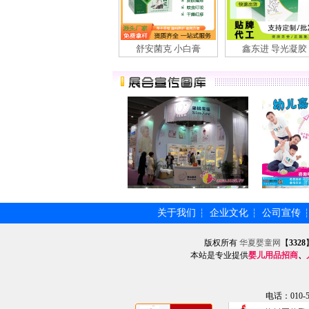
舒安菌克 小白膏
鑫东进 导光凝胶
关于我们
企业文化
公司宣传
┆
┆
版权所有
华夏婴童网
【
3328
本站是专业提供
婴儿用品招商
、
电话：010-57