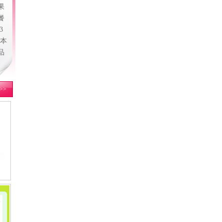
果
餐
3
。本
品
>>