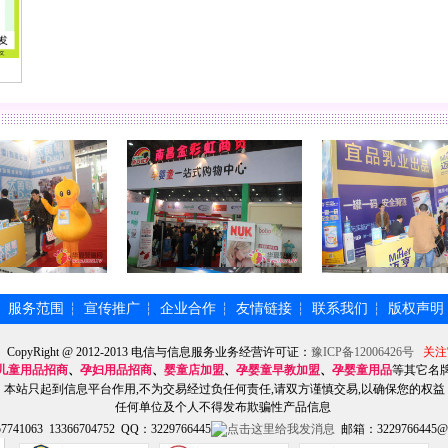
服务范围
宣传推广
企业合作
友情链接
联系我们
版权声明
┆
┆
┆
┆
┆
┆
】CopyRight @ 2012-2013 电信与信息服务业务经营许可证：
豫ICP备12006426号
关注
儿童用品招商
、
孕妇用品招商
、
婴童店加盟
、
孕婴童早教加盟
、
孕婴童用品
等其它名
本站只起到信息平台作用,不为交易经过负任何责任,请双方谨慎交易,以确保您的权益
任何单位及个人不得发布欺骗性产品信息
741063 13366704752 QQ：3229766445
邮箱：3229766445@