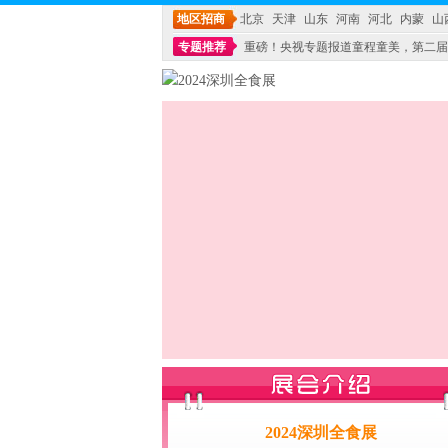
地区招商
北京
天津
山东
河南
河北
内蒙
山
专题推荐
重磅！央视专题报道童程童美，第二届
不能再单纯地销售产品,而要向增强服务转型,毕竟母
2024深圳全食展