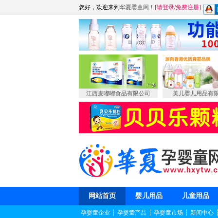
您好，欢迎来到
华夏婴童网
！
[
请登录
/
免费注册
]
江西麦嘟嘟食品有限公司
美儿婴儿用品有
网站首页
婴儿用品
儿童用品
孕婴童企业
┆
孕婴童产品
┆
孕婴童市场
┆
新闻中心