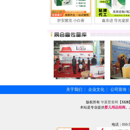
舒安菌克 小白膏
鑫东进 导光凝胶
关于我们
企业文化
公司宣传
┆
┆
版权所有
华夏婴童网
【
3328
本站是专业提供
婴儿用品招商
、
电话：010-57