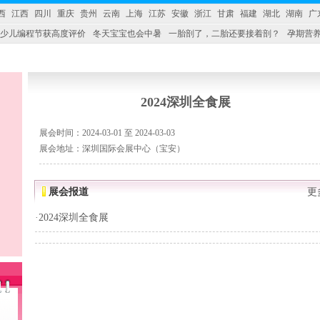
西
江西
四川
重庆
贵州
云南
上海
江苏
安徽
浙江
甘肃
福建
湖北
湖南
广
少儿编程节获高度评价
冬天宝宝也会中暑
一胎剖了，二胎还要接着剖？
孕期营养
婴产品比较特殊。”
妇幼广场 免租了！
2024深圳全食展
展会时间：2024-03-01 至 2024-03-03
展会地址：深圳国际会展中心（宝安）
展会报道
更
·
2024深圳全食展