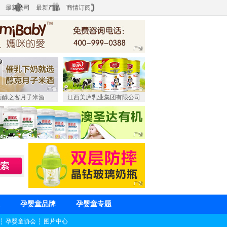
最新公司
最新产品
商情订阅
西醇之客月子米酒
江西美庐乳业集团有限公司
孕婴童品牌
孕婴童专题
┆
孕婴童协会
┆
图片中心