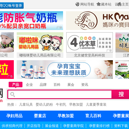
网站导航
收藏本站
设为主页
限公司
嘟啦咪婴幼儿用品有限公司
北京健世堂高科科技
江
产品
企业
品牌
百科
展会
资讯
热搜：
儿童玩具
婴幼儿奶粉
牛初乳
早教加盟
儿童夏季童装
孕妇用品
婴童店
早教加盟
育儿百科
孕婴童展
┆
供求招商代理
┆
开店指导
┆
展会报道
┆
孕婴童商学院
┆
孕婴童排行榜
┆
资料下载