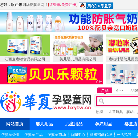
您好，欢迎来到
华夏婴童网
！
[
请登录
/
免费注册
]
江西麦嘟嘟食品有限公司
美儿婴儿用品有限公司
嘟啦咪婴幼儿用
产品
企业
品牌
热搜：
儿童玩具
婴幼儿
网站首页
婴儿用品
儿童用品
孕妇用品
婴童店
孕婴童企业
┆
孕婴童产品
┆
孕婴童市场
┆
新闻中心
┆
供求招商代理
┆
开店指导
┆