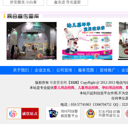
舒安菌克 小白膏
鑫东进 导光凝胶
关于我们
企业文化
公司宣传
服务范围
宣传推广
企
┆
┆
┆
┆
┆
版权所有
华夏婴童网
【
3328
】CopyRight @ 2012-201
本站是专业提供
婴儿用品招商
、
儿童用品招商
、
孕妇用品招商
、
本站只起到信息平台作用,不为
任何单位
电话：010-57741063 13366704752 QQ：3229