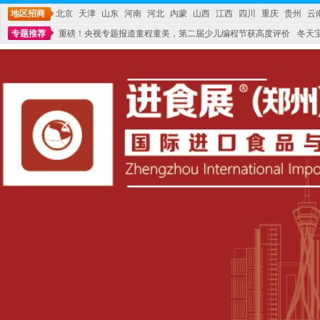
地区招商
北京
天津
山东
河南
河北
内蒙
山西
江西
四川
重庆
贵州
云
专题推荐
重磅！央视专题报道童程童美，第二届少儿编程节获高度评价
冬天
不能再单纯地销售产品,而要向增强服务转型,毕竟母婴产品比较特殊。”
妇幼广场 