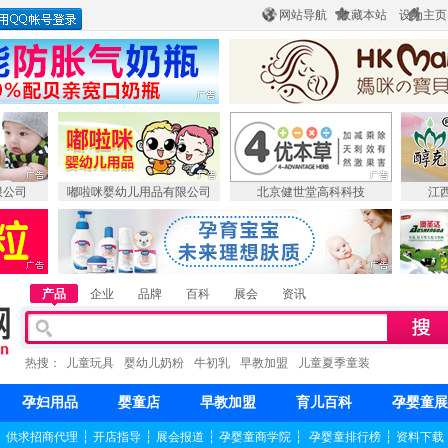
网站导航
收藏本站
设为主页
限公司
嘟啦咪婴幼儿用品有限公司
北京健世堂高科科技
江
产品
企业
品牌
百科
展会
资讯
热搜：
儿童玩具
婴幼儿奶粉
牛初乳
早教加盟
儿童夏季童装
孕妇用品
婴童店
早教加盟
育儿百科
孕婴童展
┆
供求招商代理
┆
开店指导
┆
展会报道
┆
孕婴童商学院
┆
孕婴童排行榜
┆
资料下载