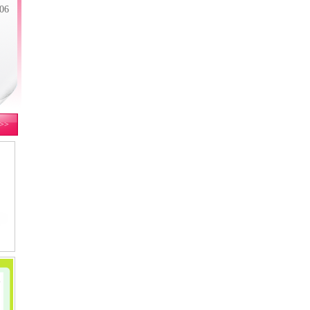
06
>>