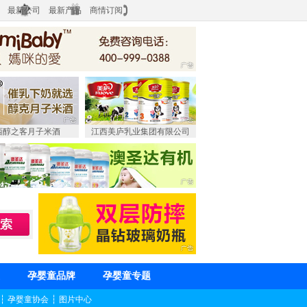
最新公司
最新产品
商情订阅
西醇之客月子米酒
江西美庐乳业集团有限公司
孕婴童品牌
孕婴童专题
┆
孕婴童协会
┆
图片中心