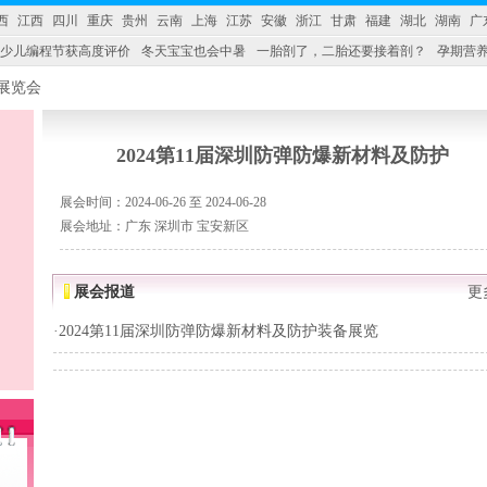
西
江西
四川
重庆
贵州
云南
上海
江苏
安徽
浙江
甘肃
福建
湖北
湖南
广
少儿编程节获高度评价
冬天宝宝也会中暑
一胎剖了，二胎还要接着剖？
孕期营养
婴产品比较特殊。”
妇幼广场 免租了！
2024第11届深圳防弹防爆新材料及防护
展会时间：2024-06-26 至 2024-06-28
展会地址：广东 深圳市 宝安新区
展会报道
更
·
2024第11届深圳防弹防爆新材料及防护装备展览