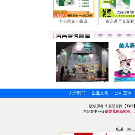
舒安菌克 小白膏
鑫东进 导光凝胶
关于我们
企业文化
公司宣传
┆
┆
版权所有
华夏婴童网
【
3328
本站是专业提供
婴儿用品招商
、
电话：010-57