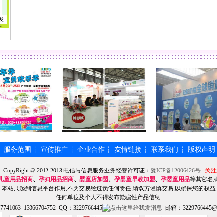
服务范围
宣传推广
企业合作
友情链接
联系我们
版权声明
┆
┆
┆
┆
┆
┆
】CopyRight @ 2012-2013 电信与信息服务业务经营许可证：
豫ICP备12006426号
关注
儿童用品招商
、
孕妇用品招商
、
婴童店加盟
、
孕婴童早教加盟
、
孕婴童用品
等其它名
本站只起到信息平台作用,不为交易经过负任何责任,请双方谨慎交易,以确保您的权益
任何单位及个人不得发布欺骗性产品信息
741063 13366704752 QQ：3229766445
邮箱：3229766445@