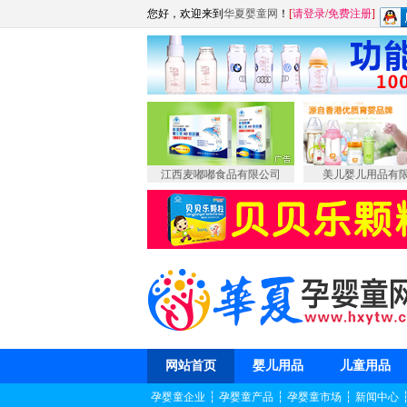
您好，欢迎来到
华夏婴童网
！
[
请登录
/
免费注册
]
江西麦嘟嘟食品有限公司
美儿婴儿用品有
网站首页
婴儿用品
儿童用品
孕婴童企业
┆
孕婴童产品
┆
孕婴童市场
┆
新闻中心