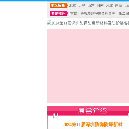
地区招商
北京
天津
山东
河南
河北
内蒙
山
专题推荐
重磅！央视专题报道童程童美，第二届
不能再单纯地销售产品,而要向增强服务转型,毕竟母
2024第11届深圳防弹防爆新材