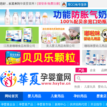
您好，欢迎来到
华夏婴童网
！
[
请登录
/
免费注册
]
江西麦嘟嘟食品有限公司
美儿婴儿用品有限公司
嘟啦咪婴幼儿用
产品
企业
品牌
热搜：
儿童玩具
婴幼儿
网站首页
婴儿用品
儿童用品
孕妇用品
婴童店
孕婴童企业
┆
孕婴童产品
┆
孕婴童市场
┆
新闻中心
┆
供求招商代理
┆
开店指导
┆