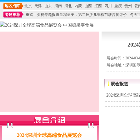
地区招商
北京
天津
山东
河南
河北
内蒙
山西
江西
四川
重庆
贵州
云
专题推荐
重磅！央视专题报道童程童美，第二届少儿编程节获高度评价
冬天
不能再单纯地销售产品,而要向增强服务转型,毕竟母婴产品比较特殊。”
妇幼广场 
20
展会时间：2024-03-01
展会地址：深圳国
展会报道
·
2024深圳全球
2024深圳全球高端食品展览会