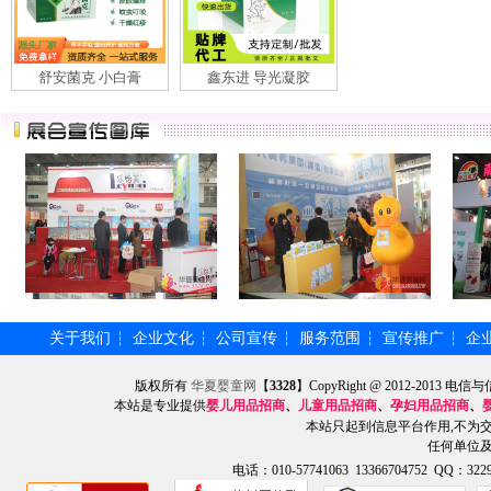
舒安菌克 小白膏
鑫东进 导光凝胶
关于我们
企业文化
公司宣传
服务范围
宣传推广
企
┆
┆
┆
┆
┆
版权所有
华夏婴童网
【
3328
】CopyRight @ 2012-201
本站是专业提供
婴儿用品招商
、
儿童用品招商
、
孕妇用品招商
、
本站只起到信息平台作用,不为
任何单位
电话：010-57741063 13366704752 QQ：3229