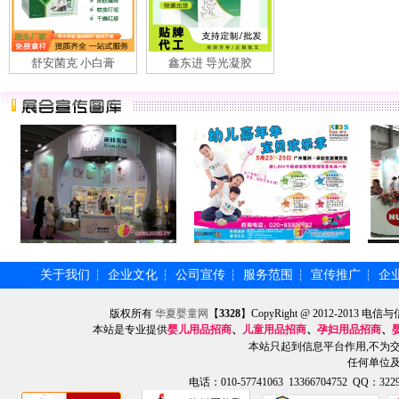
舒安菌克 小白膏
鑫东进 导光凝胶
关于我们
企业文化
公司宣传
服务范围
宣传推广
企
┆
┆
┆
┆
┆
版权所有
华夏婴童网
【
3328
】CopyRight @ 2012-201
本站是专业提供
婴儿用品招商
、
儿童用品招商
、
孕妇用品招商
、
本站只起到信息平台作用,不为
任何单位
电话：010-57741063 13366704752 QQ：3229