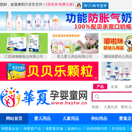
您好，欢迎来到
华夏婴童网
！
[
请登录
/
免费注册
]
江西麦嘟嘟食品有限公司
美儿婴儿用品有限公司
嘟啦咪婴幼儿用
产品
企业
品牌
热搜：
儿童玩具
婴幼儿
网站首页
婴儿用品
儿童用品
孕妇用品
婴童店
孕婴童企业
┆
孕婴童产品
┆
孕婴童市场
┆
新闻中心
┆
供求招商代理
┆
开店指导
┆