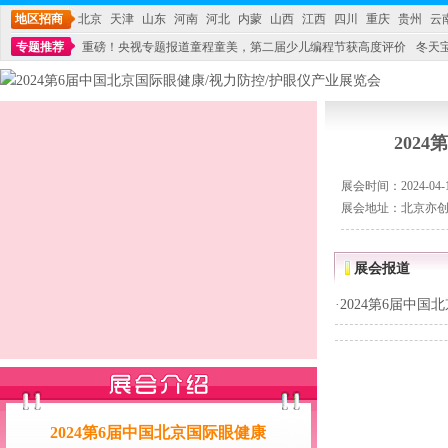
地区招商
北京
天津
山东
河南
河北
内蒙
山西
江西
四川
重庆
贵州
云
专题推荐
重磅！央视专题报道童程童美，第二届少儿编程节获高度评价
冬天
不能再单纯地销售产品,而要向增强服务转型,毕竟母婴产品比较特殊。”
妇幼广场 
202
展会时间：2024-04-10
展会地址：北京亦
展会报道
·
2024第6届中国
2024第6届中国北京国际眼健康