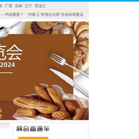
东
广西
吉林
辽宁
黑龙江
 -- 钙很重要？
“洋窝儿”跨境生活馆”告诉你母婴店