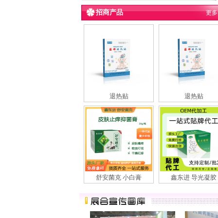
招商产品
更多
退热贴
退热贴
舒安菌克 小白膏
鑫东进 导光凝胶