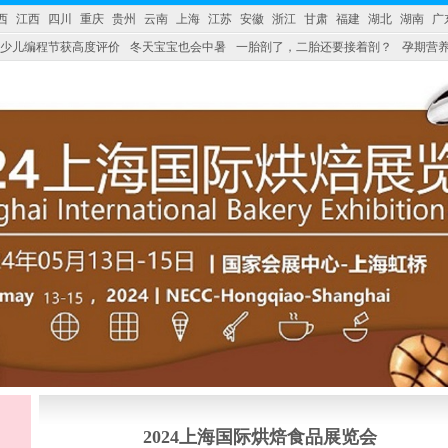
西
江西
四川
重庆
贵州
云南
上海
江苏
安徽
浙江
甘肃
福建
湖北
湖南
广
少儿编程节获高度评价
冬天宝宝也会中暑
一胎剖了，二胎还要接着剖？
孕期营养
婴产品比较特殊。”
妇幼广场 免租了！
2024上海国际烘焙食品展览会