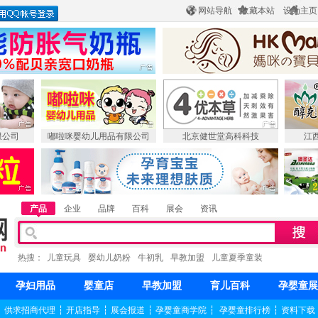
网站导航
收藏本站
设为主页
限公司
嘟啦咪婴幼儿用品有限公司
北京健世堂高科科技
江
产品
企业
品牌
百科
展会
资讯
热搜：
儿童玩具
婴幼儿奶粉
牛初乳
早教加盟
儿童夏季童装
孕妇用品
婴童店
早教加盟
育儿百科
孕婴童展
┆
供求招商代理
┆
开店指导
┆
展会报道
┆
孕婴童商学院
┆
孕婴童排行榜
┆
资料下载