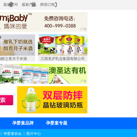
最新公司
最新产品
商情订阅
西醇之客月子米酒
江西美庐乳业集团有限公司
孕婴童品牌
孕婴童专题
┆
孕婴童协会
┆
图片中心