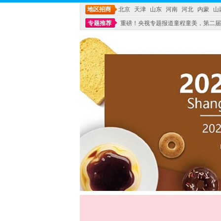
地区招商
北京
天津
山东
河南
河北
内蒙
山
专题推荐
重磅！央视专题报道童程童美，第二届
不能再单纯地销售产品,而要向增强服务转型,毕竟母