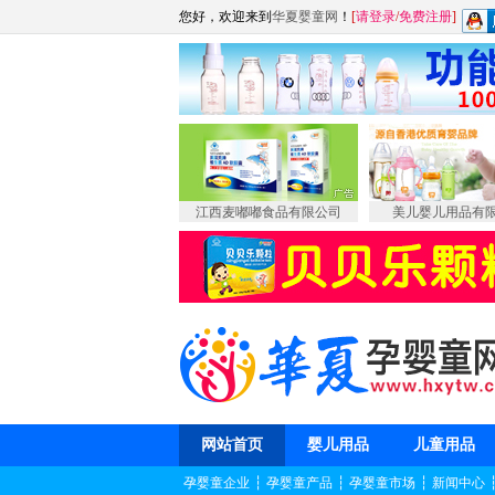
您好，欢迎来到
华夏婴童网
！
[
请登录
/
免费注册
]
江西麦嘟嘟食品有限公司
美儿婴儿用品有
网站首页
婴儿用品
儿童用品
孕婴童企业
┆
孕婴童产品
┆
孕婴童市场
┆
新闻中心