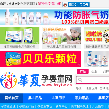
您好，欢迎来到
华夏婴童网
！
[
请登录
/
免费注册
]
江西麦嘟嘟食品有限公司
美儿婴儿用品有限公司
嘟啦咪婴幼儿用
产品
企业
品牌
热搜：
儿童玩具
婴幼儿
网站首页
婴儿用品
儿童用品
孕妇用品
婴童店
孕婴童企业
┆
孕婴童产品
┆
孕婴童市场
┆
新闻中心
┆
供求招商代理
┆
开店指导
┆