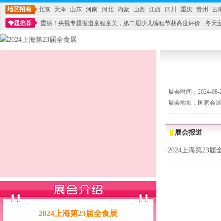
地区招商
北京
天津
山东
河南
河北
内蒙
山西
江西
四川
重庆
贵州
云
专题推荐
重磅！央视专题报道童程童美，第二届少儿编程节获高度评价
冬天
不能再单纯地销售产品,而要向增强服务转型,毕竟母婴产品比较特殊。”
妇幼广场 
展会时间：2024-08-21
展会地址：国家会展
展会报道
·
2024上海第23届
2024上海第23届全食展