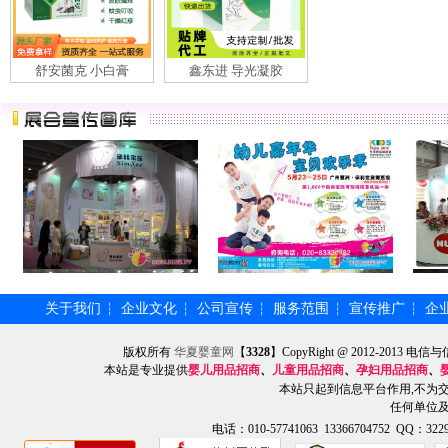
舒安菌克 小白膏
鑫东进 导光凝胶
关于我们
企业文化
公司宣传
服务范围
宣传推广
企
┆
┆
┆
┆
┆
版权所有
华夏婴童网
【
3328
】CopyRight @ 2012-201
本站是专业提供
婴儿用品招商
、
儿童用品招商
、
孕妇用品招商
、
本站只起到信息平台作用,不为
任何单位
电话：010-57741063 13366704752 QQ：3229