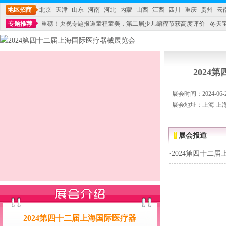
地区招商
北京
天津
山东
河南
河北
内蒙
山西
江西
四川
重庆
贵州
云
专题推荐
重磅！央视专题报道童程童美，第二届少儿编程节获高度评价
冬天
不能再单纯地销售产品,而要向增强服务转型,毕竟母婴产品比较特殊。”
妇幼广场 
202
展会时间：2024-06-26
展会地址：上海 上
展会报道
·
2024第四十二
2024第四十二届上海国际医疗器