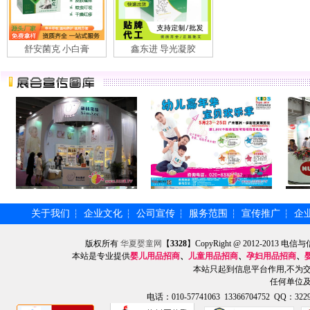
舒安菌克 小白膏
鑫东进 导光凝胶
关于我们
企业文化
公司宣传
服务范围
宣传推广
企
┆
┆
┆
┆
┆
版权所有
华夏婴童网
【
3328
】CopyRight @ 2012-201
本站是专业提供
婴儿用品招商
、
儿童用品招商
、
孕妇用品招商
、
本站只起到信息平台作用,不为
任何单位
电话：010-57741063 13366704752 QQ：3229