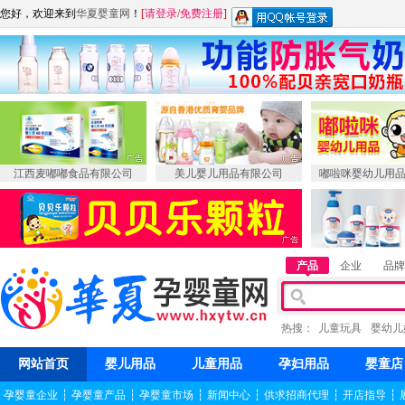
您好，欢迎来到
华夏婴童网
！
[
请登录
/
免费注册
]
江西麦嘟嘟食品有限公司
美儿婴儿用品有限公司
嘟啦咪婴幼儿用
产品
企业
品牌
热搜：
儿童玩具
婴幼儿
网站首页
婴儿用品
儿童用品
孕妇用品
婴童店
孕婴童企业
┆
孕婴童产品
┆
孕婴童市场
┆
新闻中心
┆
供求招商代理
┆
开店指导
┆