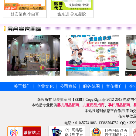
舒安菌克 小白膏
鑫东进 导光凝胶
关于我们
企业文化
公司宣传
服务范围
宣传推广
企
┆
┆
┆
┆
┆
版权所有
华夏婴童网
【
3328
】CopyRight @ 2012-201
本站是专业提供
婴儿用品招商
、
儿童用品招商
、
孕妇用品招商
、
本站只起到信息平台作用,不为
任何单位
电话：010-57741063 13366704752 QQ：3229