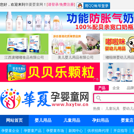
您好，欢迎来到
华夏婴童网
！
[
请登录
/
免费注册
]
江西麦嘟嘟食品有限公司
美儿婴儿用品有限公司
嘟啦咪婴幼儿用
产品
企业
品牌
热搜：
儿童玩具
婴幼儿
网站首页
婴儿用品
儿童用品
孕妇用品
婴童店
孕婴童企业
┆
孕婴童产品
┆
孕婴童市场
┆
新闻中心
┆
供求招商代理
┆
开店指导
┆