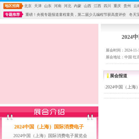
地区招商
北京
天津
山东
河南
河北
内蒙
山西
江西
四川
重庆
贵州
云
专题推荐
重磅！央视专题报道童程童美，第二届少儿编程节获高度评价
冬天
不能再单纯地销售产品,而要向增强服务转型,毕竟母婴产品比较特殊。”
妇幼广场 
202
展会时间：2024-11-18
展会地址：中国·红
展会报道
·
2024中国（上
2024中国（上海）国际消费电子
2024中国（上海）国际消费电子展览会