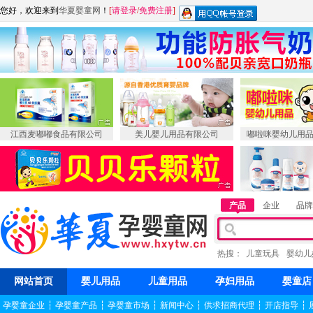
您好，欢迎来到
华夏婴童网
！
[
请登录
/
免费注册
]
江西麦嘟嘟食品有限公司
美儿婴儿用品有限公司
嘟啦咪婴幼儿用
产品
企业
品牌
热搜：
儿童玩具
婴幼儿
网站首页
婴儿用品
儿童用品
孕妇用品
婴童店
孕婴童企业
┆
孕婴童产品
┆
孕婴童市场
┆
新闻中心
┆
供求招商代理
┆
开店指导
┆