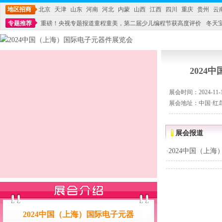
地区招商
北京
天津
山东
河南
河北
内蒙
山西
江西
四川
重庆
贵州
云
专题推荐
重磅！央视专题报道童程童美，第二届少儿编程节获高度评价
冬天
不能再单纯地销售产品,而要向增强服务转型,毕竟母婴产品比较特殊。”
妇幼广场 
202
展会时间：2024-11-18
展会地址：中国·红
展会报道
·
2024中国（上
2024中国（上海）国际电子元器