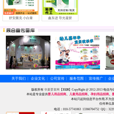
舒安菌克 小白膏
鑫东进 导光凝胶
关于我们
企业文化
公司宣传
服务范围
宣传推广
企
┆
┆
┆
┆
┆
版权所有
华夏婴童网
【
3328
】CopyRight @ 2012-201
本站是专业提供
婴儿用品招商
、
儿童用品招商
、
孕妇用品招商
、
本站只起到信息平台作用,不为
任何单位
电话：010-57741063 13366704752 QQ：3229