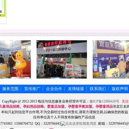
服务范围
宣传推广
企业合作
友情链接
联系我们
版权声明
┆
┆
┆
┆
┆
┆
】CopyRight @ 2012-2013 电信与信息服务业务经营许可证：
豫ICP备12006426号
关注
儿童用品招商
、
孕妇用品招商
、
婴童店加盟
、
孕婴童早教加盟
、
孕婴童用品
等其它名
本站只起到信息平台作用,不为交易经过负任何责任,请双方谨慎交易,以确保您的权益
任何单位及个人不得发布欺骗性产品信息
741063 13366704752 QQ：3229766445
邮箱：3229766445@