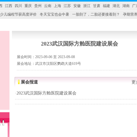
西
江西
四川
重庆
贵州
云南
上海
江苏
安徽
浙江
甘肃
福建
湖北
湖南
广
少儿编程节获高度评价
冬天宝宝也会中暑
一胎剖了，二胎还要接着剖？
孕期营养
婴产品比较特殊。”
妇幼广场 免租了！
2023武汉国际方舱医院建设展会
展会时间：2023-09-06 至 2023-09-08
展会地址：武汉市汉阳区鹦鹉大道619号
展会报道
更
·
2023武汉国际方舱医院建设展会