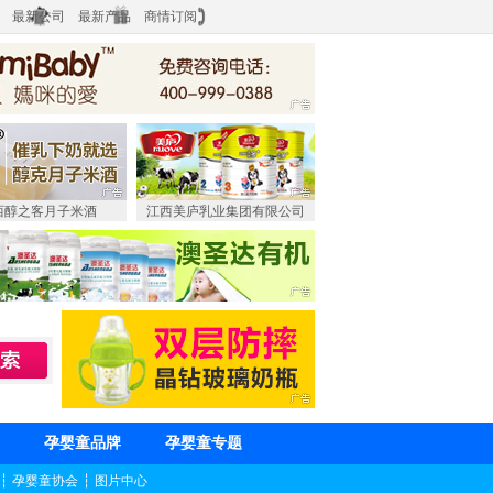
最新公司
最新产品
商情订阅
西醇之客月子米酒
江西美庐乳业集团有限公司
孕婴童品牌
孕婴童专题
┆
孕婴童协会
┆
图片中心