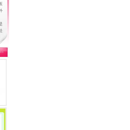
医
外
是
处
>>