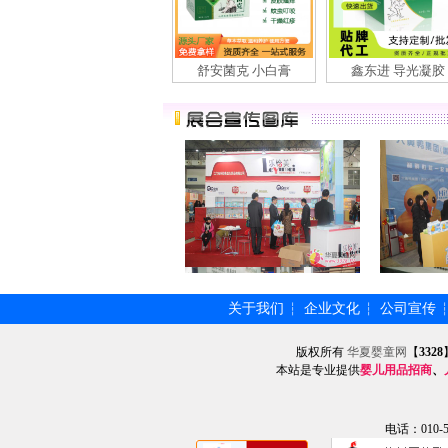
舒安菌克 小白膏
鑫东进 导光凝胶
关于我们
企业文化
公司宣传
┆
┆
版权所有
华夏婴童网
【
3328
本站是专业提供
婴儿用品招商
、
电话：010-57