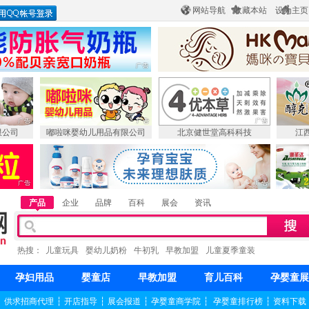
网站导航
收藏本站
设为主页
限公司
嘟啦咪婴幼儿用品有限公司
北京健世堂高科科技
江
产品
企业
品牌
百科
展会
资讯
热搜：
儿童玩具
婴幼儿奶粉
牛初乳
早教加盟
儿童夏季童装
孕妇用品
婴童店
早教加盟
育儿百科
孕婴童展
┆
供求招商代理
┆
开店指导
┆
展会报道
┆
孕婴童商学院
┆
孕婴童排行榜
┆
资料下载