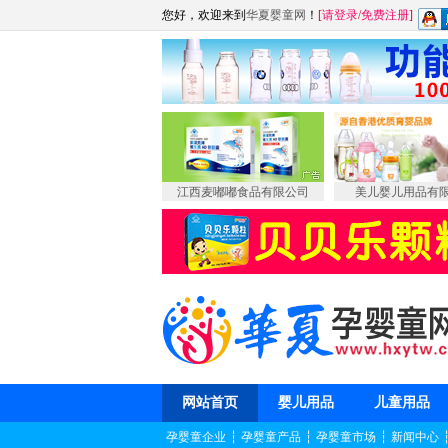
您好，欢迎来到
华夏婴童网
！
[
请登录
/
免费注册
]
江西麦嘟嘟食品有限公司
美儿婴儿用品有
网站首页
婴儿用品
儿童用品
孕婴童企业
┆
孕婴童产品
┆
孕婴童市场
┆
新闻中心