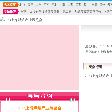
地区招商
北京
天津
山东
河南
河北
内蒙
山西
江西
四川
重庆
贵州
云
专题推荐
重磅！央视专题报道童程童美，第二届少儿编程节获高度评价
冬天
不能再单纯地销售产品,而要向增强服务转型,毕竟母婴产品比较特殊。”
妇幼广场 
展会时间：2023-06-05
展会地址：上海市青
展会报道
·
2023上海烘焙产
2023上海烘焙产业展览会