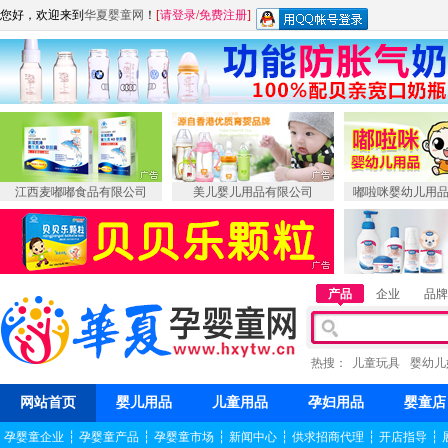
您好，欢迎来到
华夏婴童网
！
[
请登录
/
免费注册
]
江西麦嘟嘟食品有限公司
美儿婴儿用品有限公司
嘟啦咪婴幼儿用
产品
企业
品牌
热搜：
儿童玩具
婴幼儿
网站首页
婴儿用品
儿童用品
孕妇用品
婴童店
孕婴童企业
┆
孕婴童产品
┆
孕婴童市场
┆
新闻中心
┆
供求招商代理
┆
开店指导
┆