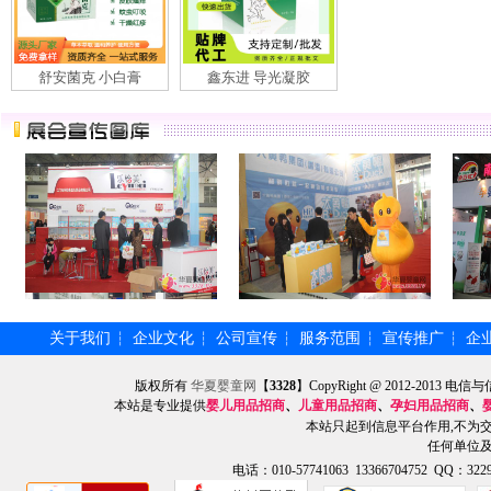
舒安菌克 小白膏
鑫东进 导光凝胶
关于我们
企业文化
公司宣传
服务范围
宣传推广
企
┆
┆
┆
┆
┆
版权所有
华夏婴童网
【
3328
】CopyRight @ 2012-201
本站是专业提供
婴儿用品招商
、
儿童用品招商
、
孕妇用品招商
、
本站只起到信息平台作用,不为
任何单位
电话：010-57741063 13366704752 QQ：3229