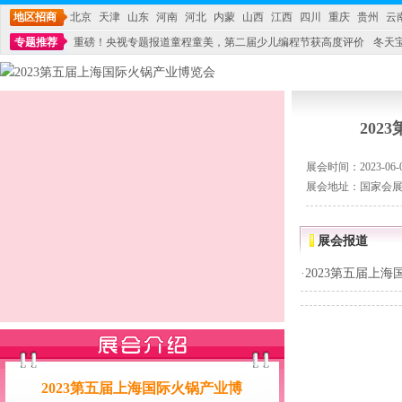
地区招商
北京
天津
山东
河南
河北
内蒙
山西
江西
四川
重庆
贵州
云
专题推荐
重磅！央视专题报道童程童美，第二届少儿编程节获高度评价
冬天
不能再单纯地销售产品,而要向增强服务转型,毕竟母婴产品比较特殊。”
妇幼广场 
20
展会时间：2023-06-05
展会地址：国家会展
展会报道
·
2023第五届上
2023第五届上海国际火锅产业博