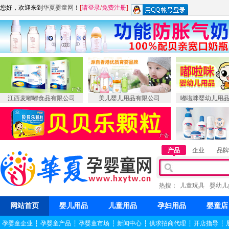
您好，欢迎来到
华夏婴童网
！
[
请登录
/
免费注册
]
江西麦嘟嘟食品有限公司
美儿婴儿用品有限公司
嘟啦咪婴幼儿用
产品
企业
品牌
热搜：
儿童玩具
婴幼儿
网站首页
婴儿用品
儿童用品
孕妇用品
婴童店
孕婴童企业
┆
孕婴童产品
┆
孕婴童市场
┆
新闻中心
┆
供求招商代理
┆
开店指导
┆