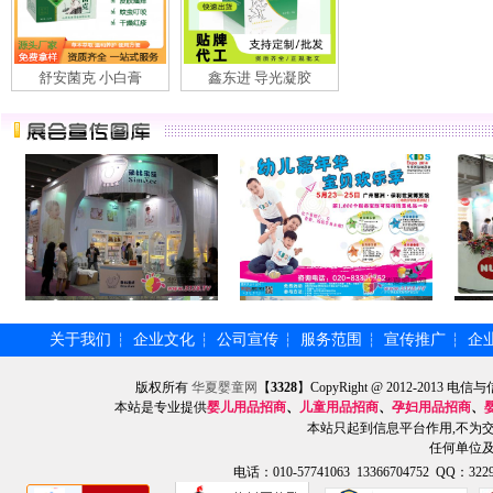
舒安菌克 小白膏
鑫东进 导光凝胶
关于我们
企业文化
公司宣传
服务范围
宣传推广
企
┆
┆
┆
┆
┆
版权所有
华夏婴童网
【
3328
】CopyRight @ 2012-201
本站是专业提供
婴儿用品招商
、
儿童用品招商
、
孕妇用品招商
、
本站只起到信息平台作用,不为
任何单位
电话：010-57741063 13366704752 QQ：3229