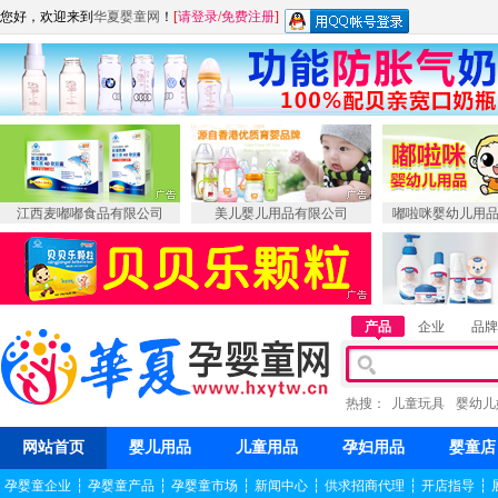
您好，欢迎来到
华夏婴童网
！
[
请登录
/
免费注册
]
江西麦嘟嘟食品有限公司
美儿婴儿用品有限公司
嘟啦咪婴幼儿用
产品
企业
品牌
热搜：
儿童玩具
婴幼儿
网站首页
婴儿用品
儿童用品
孕妇用品
婴童店
孕婴童企业
┆
孕婴童产品
┆
孕婴童市场
┆
新闻中心
┆
供求招商代理
┆
开店指导
┆