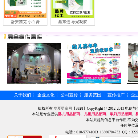
舒安菌克 小白膏
鑫东进 导光凝胶
关于我们
企业文化
公司宣传
服务范围
宣传推广
企
┆
┆
┆
┆
┆
版权所有
华夏婴童网
【
3328
】CopyRight @ 2012-201
本站是专业提供
婴儿用品招商
、
儿童用品招商
、
孕妇用品招商
、
本站只起到信息平台作用,不为
任何单位
电话：010-57741063 13366704752 QQ：3229