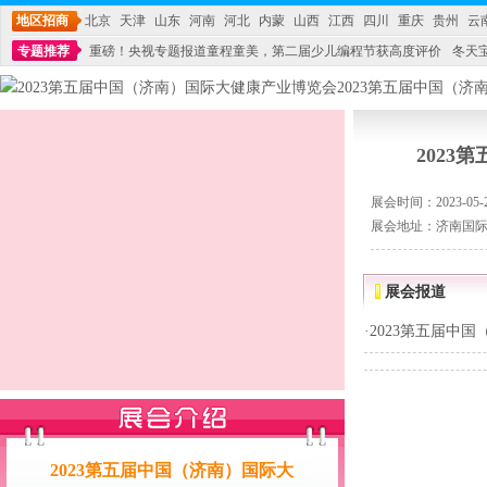
地区招商
北京
天津
山东
河南
河北
内蒙
山西
江西
四川
重庆
贵州
云
专题推荐
重磅！央视专题报道童程童美，第二届少儿编程节获高度评价
冬天
不能再单纯地销售产品,而要向增强服务转型,毕竟母婴产品比较特殊。”
妇幼广场 
202
展会时间：2023-05-26
展会地址：济南国
展会报道
·
2023第五届中
2023第五届中国（济南）国际大