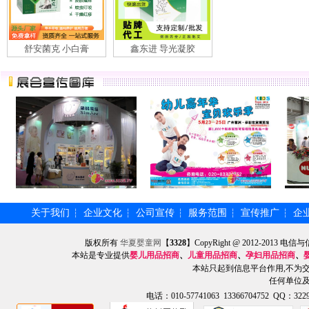
舒安菌克 小白膏
鑫东进 导光凝胶
关于我们
企业文化
公司宣传
服务范围
宣传推广
企
┆
┆
┆
┆
┆
版权所有
华夏婴童网
【
3328
】CopyRight @ 2012-201
本站是专业提供
婴儿用品招商
、
儿童用品招商
、
孕妇用品招商
、
本站只起到信息平台作用,不为
任何单位
电话：010-57741063 13366704752 QQ：3229