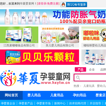
您好，欢迎来到
华夏婴童网
！
[
请登录
/
免费注册
]
江西麦嘟嘟食品有限公司
美儿婴儿用品有限公司
嘟啦咪婴幼儿用
产品
企业
品牌
热搜：
儿童玩具
婴幼儿
网站首页
婴儿用品
儿童用品
孕妇用品
婴童店
孕婴童企业
┆
孕婴童产品
┆
孕婴童市场
┆
新闻中心
┆
供求招商代理
┆
开店指导
┆