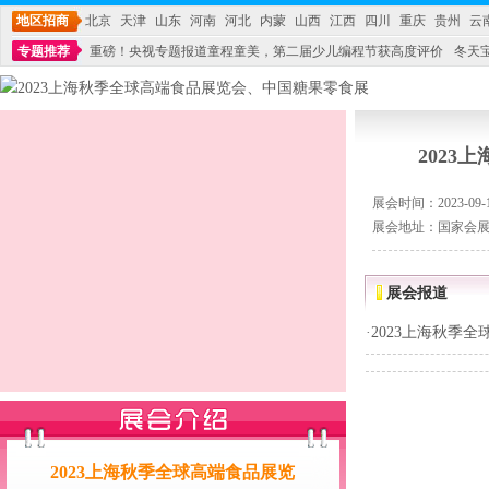
地区招商
北京
天津
山东
河南
河北
内蒙
山西
江西
四川
重庆
贵州
云
专题推荐
重磅！央视专题报道童程童美，第二届少儿编程节获高度评价
冬天
不能再单纯地销售产品,而要向增强服务转型,毕竟母婴产品比较特殊。”
妇幼广场 
202
展会时间：2023-09-12
展会地址：国家会展中心
展会报道
·
2023上海秋季
2023上海秋季全球高端食品展览