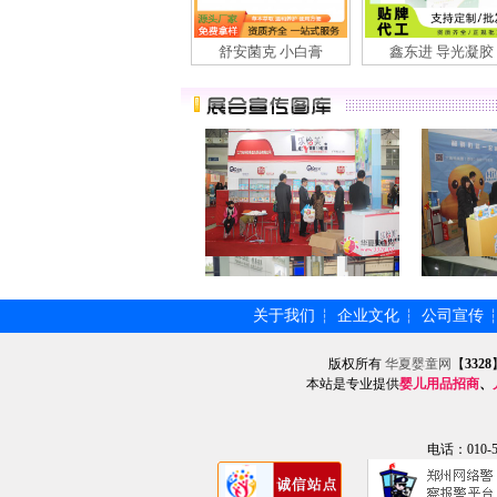
舒安菌克 小白膏
鑫东进 导光凝胶
关于我们
企业文化
公司宣传
┆
┆
版权所有
华夏婴童网
【
3328
本站是专业提供
婴儿用品招商
、
电话：010-57