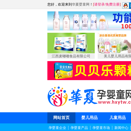
您好，欢迎来到
华夏婴童网
！
[
请登录
/
免费注册
]
江西麦嘟嘟食品有限公司
美儿婴儿用品有
网站首页
婴儿用品
儿童用品
孕婴童企业
┆
孕婴童产品
┆
孕婴童市场
┆
新闻中心