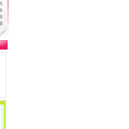
高
名
源
吸
>>