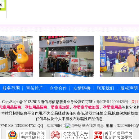
服务范围
宣传推广
企业合作
友情链接
联系我们
版权声明
┆
┆
┆
┆
┆
┆
】CopyRight @ 2012-2013 电信与信息服务业务经营许可证：
豫ICP备12006426号
关注
儿童用品招商
、
孕妇用品招商
、
婴童店加盟
、
孕婴童早教加盟
、
孕婴童用品
等其它名
本站只起到信息平台作用,不为交易经过负任何责任,请双方谨慎交易,以确保您的权益
任何单位及个人不得发布欺骗性产品信息
741063 13366704752 QQ：3229766445
邮箱：3229766445@