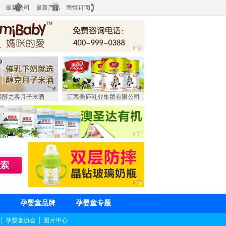
最新公司
最新产品
商情订阅
西醇之客月子米酒
江西美庐乳业集团有限公司
孕婴童品牌
孕婴童专题
┆
孕婴童协会
┆
图片中心