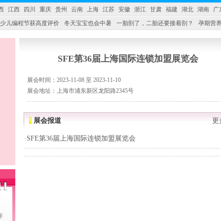
西
江西
四川
重庆
贵州
云南
上海
江苏
安徽
浙江
甘肃
福建
湖北
湖南
广
少儿编程节获高度评价
冬天宝宝也会中暑
一胎剖了，二胎还要接着剖？
孕期营养
婴产品比较特殊。”
妇幼广场 免租了！
SFE第36届上海国际连锁加盟展览会
展会时间：2023-11-08 至 2023-11-10
展会地址：上海市浦东新区龙阳路2345号
展会报道
更
·
SFE第36届上海国际连锁加盟展览会
作