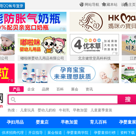
网站导航
收藏本站
设为主页
限公司
嘟啦咪婴幼儿用品有限公司
北京健世堂高科科技
江
产品
企业
品牌
百科
展会
资讯
热搜：
儿童玩具
婴幼儿奶粉
牛初乳
早教加盟
儿童夏季童装
孕妇用品
婴童店
早教加盟
育儿百科
孕婴童展
┆
供求招商代理
┆
开店指导
┆
展会报道
┆
孕婴童商学院
┆
孕婴童排行榜
┆
资料下载