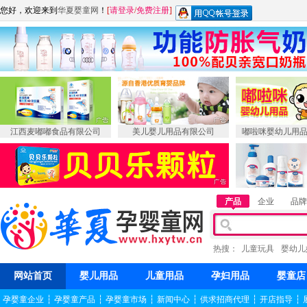
您好，欢迎来到
华夏婴童网
！
[
请登录
/
免费注册
]
江西麦嘟嘟食品有限公司
美儿婴儿用品有限公司
嘟啦咪婴幼儿用
产品
企业
品牌
热搜：
儿童玩具
婴幼儿
网站首页
婴儿用品
儿童用品
孕妇用品
婴童店
孕婴童企业
┆
孕婴童产品
┆
孕婴童市场
┆
新闻中心
┆
供求招商代理
┆
开店指导
┆