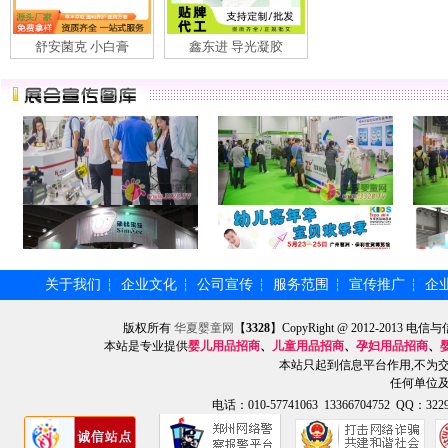
舒安菌克 小白膏
鑫东进 导光凝胶
关于我们
企业文化
公司宣传
服务范围
宣传推广
企
┆
┆
┆
┆
┆
版权所有
华夏婴童网
【
3328
】CopyRight @ 2012-201
本站是专业提供
婴儿用品招商
、
儿童用品招商
、
孕妇用品招商
、
本站只起到信息平台作用,不为
任何单位
电话：010-57741063 13366704752 QQ：3229