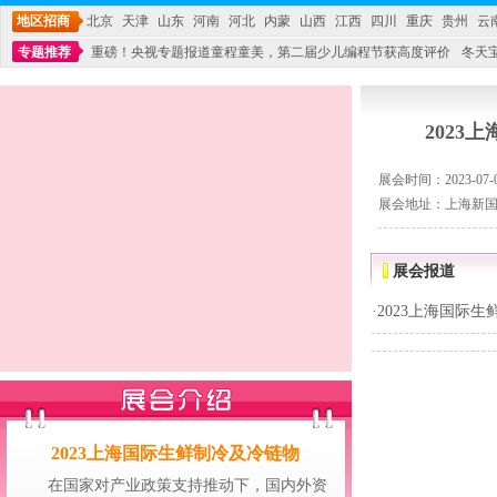
地区招商
北京
天津
山东
河南
河北
内蒙
山西
江西
四川
重庆
贵州
云
专题推荐
重磅！央视专题报道童程童美，第二届少儿编程节获高度评价
冬天
不能再单纯地销售产品,而要向增强服务转型,毕竟母婴产品比较特殊。”
妇幼广场 
202
展会时间：2023-07-05
展会地址：上海新
展会报道
·
2023上海国际
2023上海国际生鲜制冷及冷链物
在国家对产业政策支持推动下，国内外资