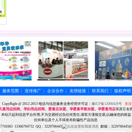
服务范围
宣传推广
企业合作
友情链接
联系我们
版权声明
┆
┆
┆
┆
┆
┆
】CopyRight @ 2012-2013 电信与信息服务业务经营许可证：
豫ICP备12006426号
关注
儿童用品招商
、
孕妇用品招商
、
婴童店加盟
、
孕婴童早教加盟
、
孕婴童用品
等其它名
本站只起到信息平台作用,不为交易经过负任何责任,请双方谨慎交易,以确保您的权益
任何单位及个人不得发布欺骗性产品信息
741063 13366704752 QQ：3229766445
邮箱：3229766445@