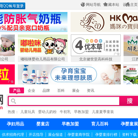
网站导航
收藏本站
设为主页
限公司
嘟啦咪婴幼儿用品有限公司
北京健世堂高科科技
江
产品
企业
品牌
百科
展会
资讯
热搜：
儿童玩具
婴幼儿奶粉
牛初乳
早教加盟
儿童夏季童装
孕妇用品
婴童店
早教加盟
育儿百科
孕婴童展
┆
供求招商代理
┆
开店指导
┆
展会报道
┆
孕婴童商学院
┆
孕婴童排行榜
┆
资料下载