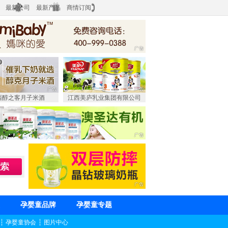
最新公司
最新产品
商情订阅
西醇之客月子米酒
江西美庐乳业集团有限公司
孕婴童品牌
孕婴童专题
┆
孕婴童协会
┆
图片中心