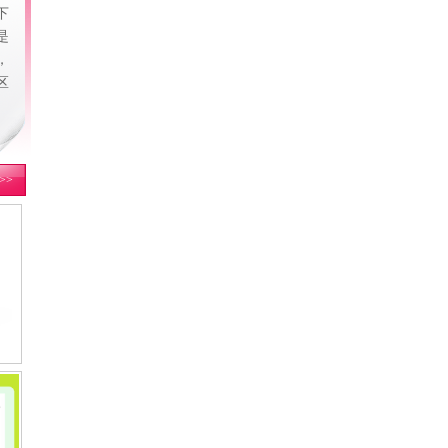
下
是
，
区
>>