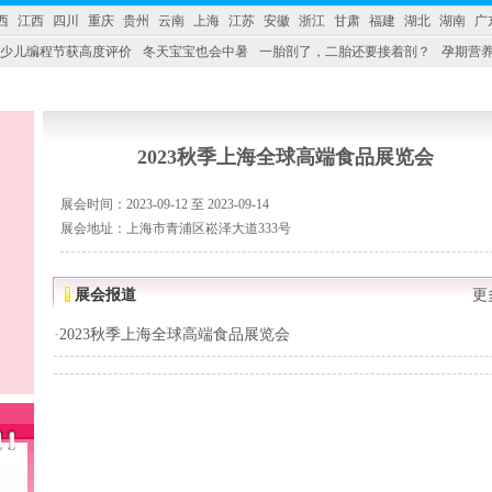
西
江西
四川
重庆
贵州
云南
上海
江苏
安徽
浙江
甘肃
福建
湖北
湖南
广
少儿编程节获高度评价
冬天宝宝也会中暑
一胎剖了，二胎还要接着剖？
孕期营养
婴产品比较特殊。”
妇幼广场 免租了！
2023秋季上海全球高端食品展览会
展会时间：2023-09-12 至 2023-09-14
展会地址：上海市青浦区崧泽大道333号
展会报道
更
·
2023秋季上海全球高端食品展览会