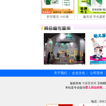
舒安菌克 小白膏
鑫东进 导光凝胶
关于我们
企业文化
公司宣传
┆
┆
版权所有
华夏婴童网
【
3328
本站是专业提供
婴儿用品招商
、
电话：010-57