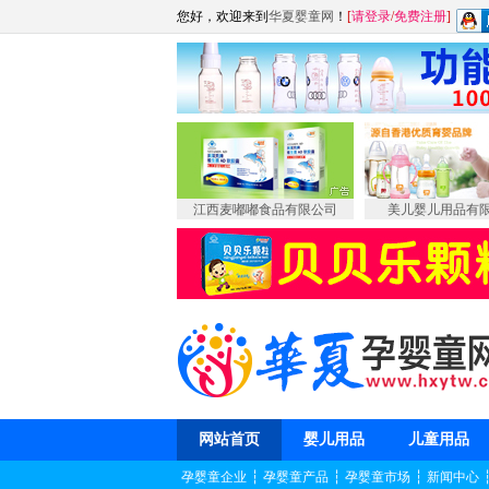
您好，欢迎来到
华夏婴童网
！
[
请登录
/
免费注册
]
江西麦嘟嘟食品有限公司
美儿婴儿用品有
网站首页
婴儿用品
儿童用品
孕婴童企业
┆
孕婴童产品
┆
孕婴童市场
┆
新闻中心