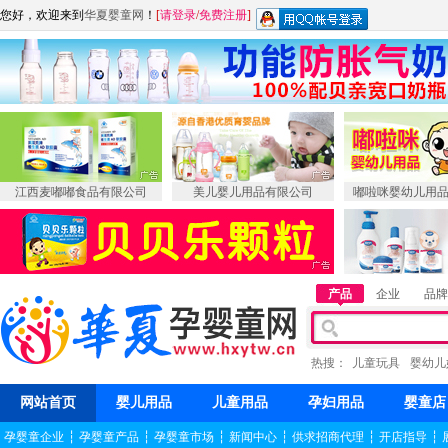
您好，欢迎来到
华夏婴童网
！
[
请登录
/
免费注册
]
江西麦嘟嘟食品有限公司
美儿婴儿用品有限公司
嘟啦咪婴幼儿用
产品
企业
品牌
热搜：
儿童玩具
婴幼儿
网站首页
婴儿用品
儿童用品
孕妇用品
婴童店
孕婴童企业
┆
孕婴童产品
┆
孕婴童市场
┆
新闻中心
┆
供求招商代理
┆
开店指导
┆