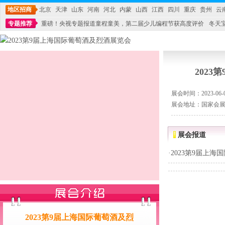
地区招商
北京
天津
山东
河南
河北
内蒙
山西
江西
四川
重庆
贵州
云
专题推荐
重磅！央视专题报道童程童美，第二届少儿编程节获高度评价
冬天
不能再单纯地销售产品,而要向增强服务转型,毕竟母婴产品比较特殊。”
妇幼广场 
202
展会时间：2023-06-05
展会地址：国家会展中
展会报道
·
2023第9届上
2023第9届上海国际葡萄酒及烈