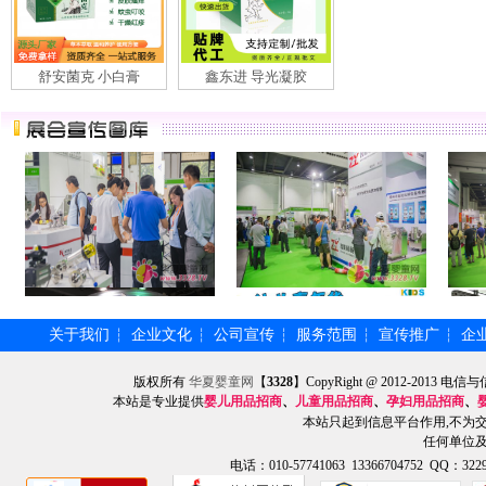
舒安菌克 小白膏
鑫东进 导光凝胶
关于我们
企业文化
公司宣传
服务范围
宣传推广
企
┆
┆
┆
┆
┆
版权所有
华夏婴童网
【
3328
】CopyRight @ 2012-201
本站是专业提供
婴儿用品招商
、
儿童用品招商
、
孕妇用品招商
、
本站只起到信息平台作用,不为
任何单位
电话：010-57741063 13366704752 QQ：3229