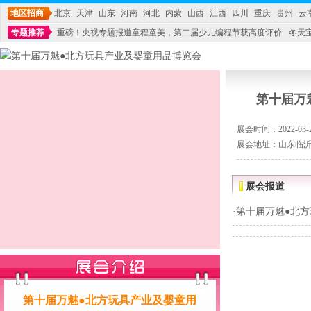
地区招商
北京
天津
山东
河南
河北
内蒙
山西
江西
四川
重庆
贵州
云
专题推荐
重磅！央视专题报道童程童美，第二届少儿编程节获高度评价
冬天
不能再单纯地销售产品,而要向增强服务转型,毕竟母婴产品比较特殊。”
妇幼广场 
第十届万
展会时间：2022-03-21
展会地址：山东临
展会报道
·
第十届万魅●北
第十届万魅●北方玩具产业及婴童用