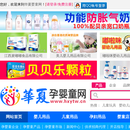
您好，欢迎来到
华夏婴童网
！
[
请登录
/
免费注册
]
江西麦嘟嘟食品有限公司
美儿婴儿用品有限公司
嘟啦咪婴幼儿用
产品
企业
品牌
热搜：
儿童玩具
婴幼儿
网站首页
婴儿用品
儿童用品
孕妇用品
婴童店
孕婴童企业
┆
孕婴童产品
┆
孕婴童市场
┆
新闻中心
┆
供求招商代理
┆
开店指导
┆