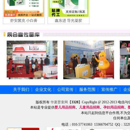
舒安菌克 小白膏
鑫东进 导光凝胶
关于我们
企业文化
公司宣传
服务范围
宣传推广
企
┆
┆
┆
┆
┆
版权所有
华夏婴童网
【
3328
】CopyRight @ 2012-201
本站是专业提供
婴儿用品招商
、
儿童用品招商
、
孕妇用品招商
、
本站只起到信息平台作用,不为
任何单位
电话：010-57741063 13366704752 QQ：3229