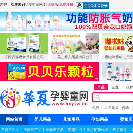
您好，欢迎来到
华夏婴童网
！
[
请登录
/
免费注册
]
江西麦嘟嘟食品有限公司
美儿婴儿用品有限公司
嘟啦咪婴幼儿用
产品
企业
品牌
热搜：
儿童玩具
婴幼儿
网站首页
婴儿用品
儿童用品
孕妇用品
婴童店
孕婴童企业
┆
孕婴童产品
┆
孕婴童市场
┆
新闻中心
┆
供求招商代理
┆
开店指导
┆