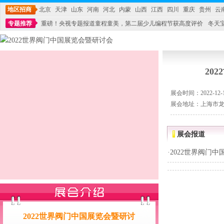
地区招商
北京
天津
山东
河南
河北
内蒙
山西
江西
四川
重庆
贵州
云
专题推荐
重磅！央视专题报道童程童美，第二届少儿编程节获高度评价
冬天
不能再单纯地销售产品,而要向增强服务转型,毕竟母婴产品比较特殊。”
妇幼广场 
20
展会时间：2022-12-14
展会地址：上海市龙
展会报道
·
2022世界阀门
2022世界阀门中国展览会暨研讨