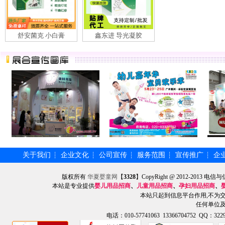
舒安菌克 小白膏
鑫东进 导光凝胶
关于我们
企业文化
公司宣传
服务范围
宣传推广
企
┆
┆
┆
┆
┆
版权所有
华夏婴童网
【
3328
】CopyRight @ 2012-201
本站是专业提供
婴儿用品招商
、
儿童用品招商
、
孕妇用品招商
、
本站只起到信息平台作用,不为
任何单位
电话：010-57741063 13366704752 QQ：3229