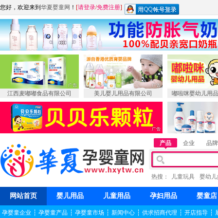
您好，欢迎来到
华夏婴童网
！
[
请登录
/
免费注册
]
江西麦嘟嘟食品有限公司
美儿婴儿用品有限公司
嘟啦咪婴幼儿用
产品
企业
品牌
热搜：
儿童玩具
婴幼儿
网站首页
婴儿用品
儿童用品
孕妇用品
婴童店
孕婴童企业
┆
孕婴童产品
┆
孕婴童市场
┆
新闻中心
┆
供求招商代理
┆
开店指导
┆