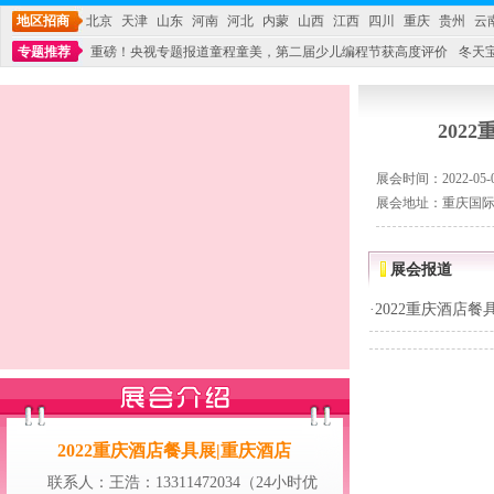
地区招商
北京
天津
山东
河南
河北
内蒙
山西
江西
四川
重庆
贵州
云
专题推荐
重磅！央视专题报道童程童美，第二届少儿编程节获高度评价
冬天
不能再单纯地销售产品,而要向增强服务转型,毕竟母婴产品比较特殊。”
妇幼广场 
202
展会时间：2022-05-08
展会地址：重庆国
展会报道
·
2022重庆酒店餐
2022重庆酒店餐具展|重庆酒店
联系人：王浩：13311472034（24小时优