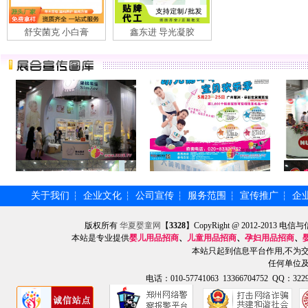
舒安菌克 小白膏
鑫东进 导光凝胶
关于我们
企业文化
公司宣传
服务范围
宣传推广
企
┆
┆
┆
┆
┆
版权所有
华夏婴童网
【
3328
】CopyRight @ 2012-201
本站是专业提供
婴儿用品招商
、
儿童用品招商
、
孕妇用品招商
、
本站只起到信息平台作用,不为
任何单位
电话：010-57741063 13366704752 QQ：3229