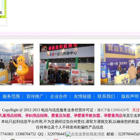
服务范围
宣传推广
企业合作
友情链接
联系我们
版权声明
┆
┆
┆
┆
┆
┆
】CopyRight @ 2012-2013 电信与信息服务业务经营许可证：
豫ICP备12006426号
关注
儿童用品招商
、
孕妇用品招商
、
婴童店加盟
、
孕婴童早教加盟
、
孕婴童用品
等其它名
本站只起到信息平台作用,不为交易经过负任何责任,请双方谨慎交易,以确保您的权益
任何单位及个人不得发布欺骗性产品信息
741063 13366704752 QQ：3229766445
邮箱：3229766445@