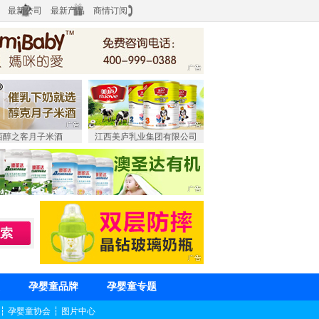
最新公司
最新产品
商情订阅
西醇之客月子米酒
江西美庐乳业集团有限公司
孕婴童品牌
孕婴童专题
┆
孕婴童协会
┆
图片中心