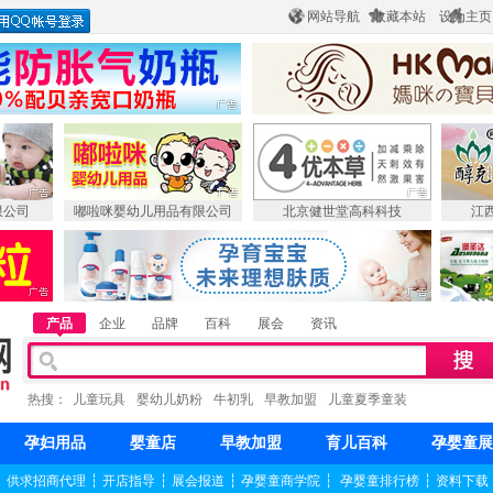
网站导航
收藏本站
设为主页
限公司
嘟啦咪婴幼儿用品有限公司
北京健世堂高科科技
江
产品
企业
品牌
百科
展会
资讯
热搜：
儿童玩具
婴幼儿奶粉
牛初乳
早教加盟
儿童夏季童装
孕妇用品
婴童店
早教加盟
育儿百科
孕婴童展
┆
供求招商代理
┆
开店指导
┆
展会报道
┆
孕婴童商学院
┆
孕婴童排行榜
┆
资料下载