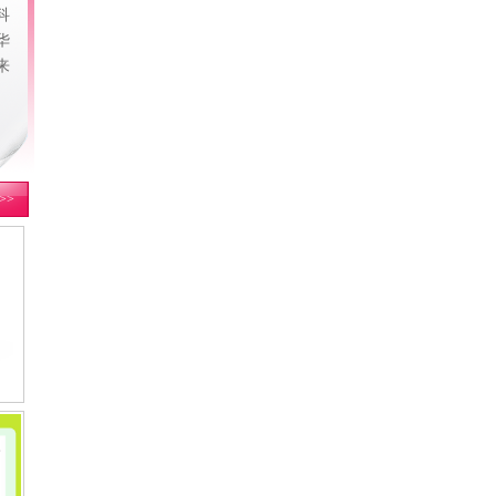
科
华
来
。
>>