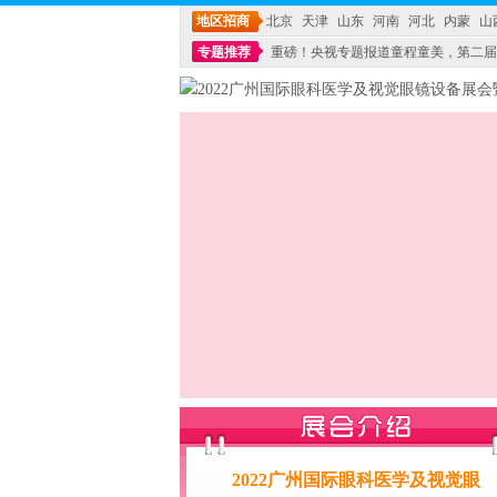
地区招商
北京
天津
山东
河南
河北
内蒙
山
专题推荐
重磅！央视专题报道童程童美，第二届
不能再单纯地销售产品,而要向增强服务转型,毕竟母
2022广州国际眼科医学及视觉眼