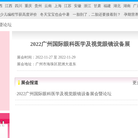
西
江西
四川
重庆
贵州
云南
上海
江苏
安徽
浙江
甘肃
福建
湖北
湖南
广
少儿编程节获高度评价
冬天宝宝也会中暑
一胎剖了，二胎还要接着剖？
孕期营养
婴产品比较特殊。”
妇幼广场 免租了！
2022广州国际眼科医学及视觉眼镜设备展
展会时间：2022-11-27 至 2022-11-29
展会地址：广州市海珠区琶洲大道东
展会报道
更
·
2022广州国际眼科医学及视觉眼镜设备展会暨论坛