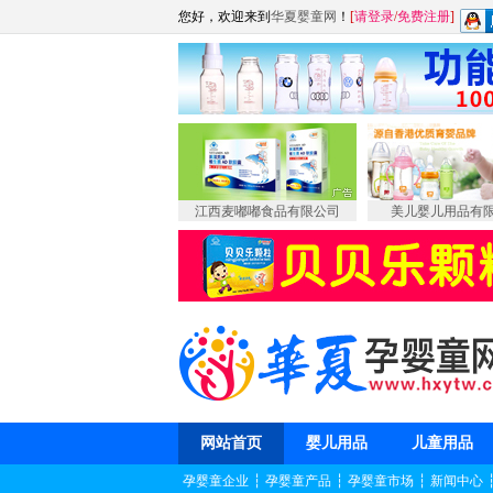
您好，欢迎来到
华夏婴童网
！
[
请登录
/
免费注册
]
江西麦嘟嘟食品有限公司
美儿婴儿用品有
网站首页
婴儿用品
儿童用品
孕婴童企业
┆
孕婴童产品
┆
孕婴童市场
┆
新闻中心