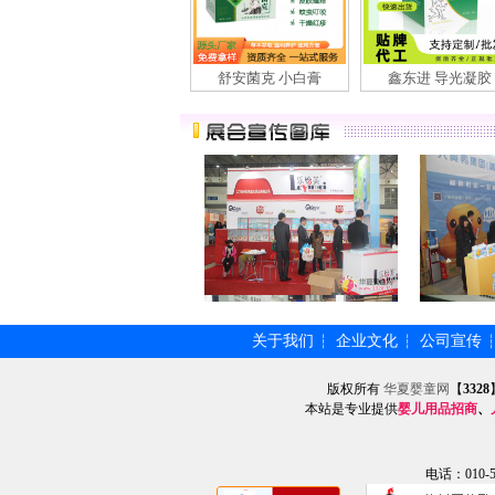
舒安菌克 小白膏
鑫东进 导光凝胶
关于我们
企业文化
公司宣传
┆
┆
版权所有
华夏婴童网
【
3328
本站是专业提供
婴儿用品招商
、
电话：010-57