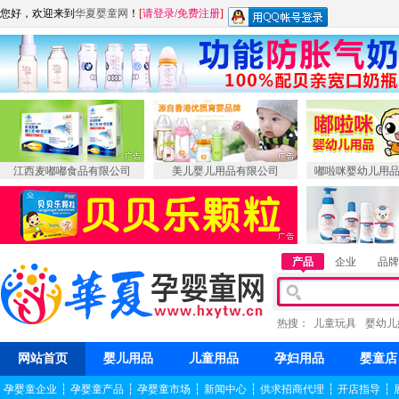
您好，欢迎来到
华夏婴童网
！
[
请登录
/
免费注册
]
江西麦嘟嘟食品有限公司
美儿婴儿用品有限公司
嘟啦咪婴幼儿用
产品
企业
品牌
热搜：
儿童玩具
婴幼儿
网站首页
婴儿用品
儿童用品
孕妇用品
婴童店
孕婴童企业
┆
孕婴童产品
┆
孕婴童市场
┆
新闻中心
┆
供求招商代理
┆
开店指导
┆