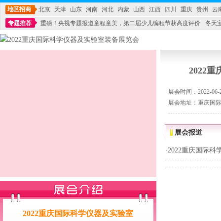
地区招商
北京
天津
山东
河南
河北
内蒙
山西
江西
四川
重庆
贵州
云
专题推荐
重磅！央视专题报道童程童美，第二届少儿编程节获高度评价
冬天
不能再单纯地销售产品,而要向增强服务转型,毕竟母婴产品比较特殊。”
妇幼广场 
202
展会时间：2022-06-27
展会地址：重庆国
展会报道
·
2022重庆国际
2022重庆国际科学仪器及实验室