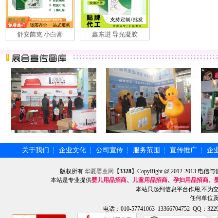
舒安菌克 小白膏
鑫东进 导光凝胶
关于我们
企业文化
公司宣传
服务范围
宣传推广
企
┆
┆
┆
┆
┆
版权所有
华夏婴童网
【
3328
】CopyRight @ 2012-201
本站是专业提供
婴儿用品招商
、
儿童用品招商
、
孕妇用品招商
、
本站只起到信息平台作用,不为
任何单位
电话：010-57741063 13366704752 QQ：3229