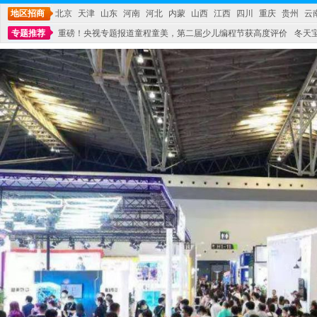
地区招商
北京
天津
山东
河南
河北
内蒙
山西
江西
四川
重庆
贵州
云
专题推荐
重磅！央视专题报道童程童美，第二届少儿编程节获高度评价
冬天
不能再单纯地销售产品,而要向增强服务转型,毕竟母婴产品比较特殊。”
妇幼广场 