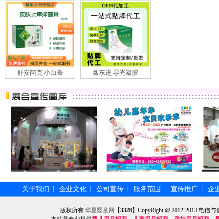
舒安菌克 小白膏
鑫东进 导光凝胶
关于我们
企业文化
公司宣传
服务范围
宣传推广
企
┆
┆
┆
┆
┆
版权所有
华夏婴童网
【
3328
】CopyRight @ 2012-201
本站是专业提供
婴儿用品招商
、
儿童用品招商
、
孕妇用品招商
、