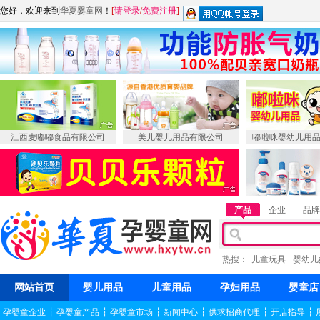
您好，欢迎来到
华夏婴童网
！
[
请登录
/
免费注册
]
江西麦嘟嘟食品有限公司
美儿婴儿用品有限公司
嘟啦咪婴幼儿用
产品
企业
品牌
热搜：
儿童玩具
婴幼儿
网站首页
婴儿用品
儿童用品
孕妇用品
婴童店
孕婴童企业
┆
孕婴童产品
┆
孕婴童市场
┆
新闻中心
┆
供求招商代理
┆
开店指导
┆