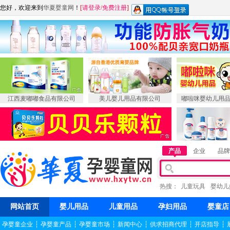
您好，欢迎来到
华夏婴童网
！
[
请登录
/
免费注册
]
江西麦嘟嘟食品有限公司
美儿婴儿用品有限公司
嘟啦咪婴幼儿用
产品
企业
品牌
热搜：
儿童玩具
婴幼儿
网站首页
婴儿用品
儿童用品
孕妇用品
婴童店
孕婴童企业
┆
孕婴童产品
┆
孕婴童市场
┆
新闻中心
┆
供求招商代理
┆
开店指导
┆