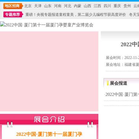
地区招商
北京
天津
山东
河南
河北
内蒙
山西
江西
四川
重庆
贵州
云
专题推荐
重磅！央视专题报道童程童美，第二届少儿编程节获高度评价
冬天
不能再单纯地销售产品,而要向增强服务转型,毕竟母婴产品比较特殊。”
妇幼广场 
202
展会时间：2022-11-26
展会地址：福建省厦
展会报道
·
2022中国·厦
2022中国·厦门第十一届厦门孕