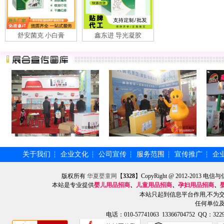
舒安菌克 小白膏
鑫东进 导光凝胶
关于我们
企业文化
公司宣传
服务范围
宣传推广
企
┆
┆
┆
┆
┆
版权所有
华夏婴童网
【
3328
】CopyRight @ 2012-201
本站是专业提供
婴儿用品招商
、
儿童用品招商
、
孕妇用品招商
、
本站只起到信息平台作用,不为
任何单位
电话：010-57741063 13366704752 QQ：3229