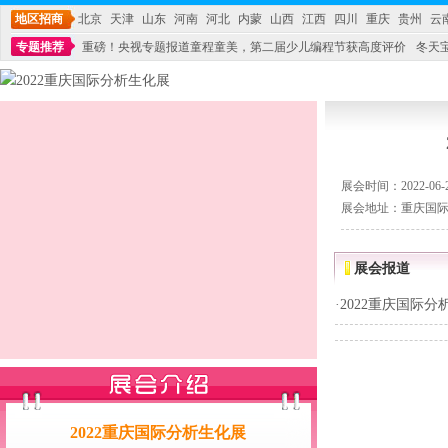
地区招商
北京
天津
山东
河南
河北
内蒙
山西
江西
四川
重庆
贵州
云
专题推荐
重磅！央视专题报道童程童美，第二届少儿编程节获高度评价
冬天
不能再单纯地销售产品,而要向增强服务转型,毕竟母婴产品比较特殊。”
妇幼广场 
展会时间：2022-06-27
展会地址：重庆国
展会报道
·
2022重庆国际分
2022重庆国际分析生化展