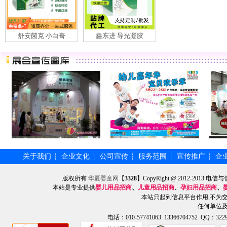
舒安菌克 小白膏
鑫东进 导光凝胶
关于我们
企业文化
公司宣传
服务范围
宣传推广
企
┆
┆
┆
┆
┆
版权所有
华夏婴童网
【
3328
】CopyRight @ 2012-201
本站是专业提供
婴儿用品招商
、
儿童用品招商
、
孕妇用品招商
、
本站只起到信息平台作用,不为
任何单位
电话：010-57741063 13366704752 QQ：3229