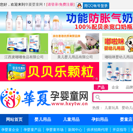
您好，欢迎来到
华夏婴童网
！
[
请登录
/
免费注册
]
江西麦嘟嘟食品有限公司
美儿婴儿用品有限公司
嘟啦咪婴幼儿用
产品
企业
品牌
热搜：
儿童玩具
婴幼儿
网站首页
婴儿用品
儿童用品
孕妇用品
婴童店
孕婴童企业
┆
孕婴童产品
┆
孕婴童市场
┆
新闻中心
┆
供求招商代理
┆
开店指导
┆