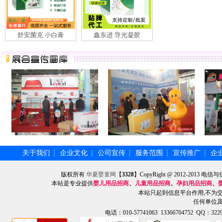
舒安菌克 小白膏
鑫东进 导光凝胶
关于我们
企业文化
公司宣传
服务范围
宣传推广
企
┆
┆
┆
┆
┆
版权所有
华夏婴童网
【
3328
】CopyRight @ 2012-201
本站是专业提供
婴儿用品招商
、
儿童用品招商
、
孕妇用品招商
、
本站只起到信息平台作用,不为
任何单位
电话：010-57741063 13366704752 QQ：3229