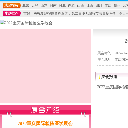
地区招商
北京
天津
山东
河南
河北
内蒙
山西
江西
四川
重庆
贵州
云
专题推荐
重磅！央视专题报道童程童美，第二届少儿编程节获高度评价
冬天
不能再单纯地销售产品,而要向增强服务转型,毕竟母婴产品比较特殊。”
妇幼广场 
展会时间：2022-06-27
展会地址：重庆国
展会报道
·
2022重庆国际检
2022重庆国际检验医学展会