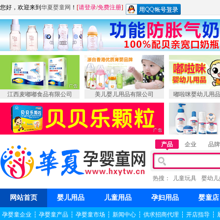
您好，欢迎来到
华夏婴童网
！
[
请登录
/
免费注册
]
江西麦嘟嘟食品有限公司
美儿婴儿用品有限公司
嘟啦咪婴幼儿用
产品
企业
品牌
热搜：
儿童玩具
婴幼儿
网站首页
婴儿用品
儿童用品
孕妇用品
婴童店
孕婴童企业
┆
孕婴童产品
┆
孕婴童市场
┆
新闻中心
┆
供求招商代理
┆
开店指导
┆