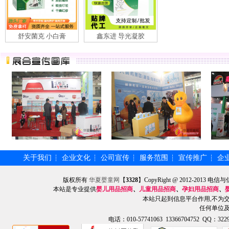
舒安菌克 小白膏
鑫东进 导光凝胶
关于我们
企业文化
公司宣传
服务范围
宣传推广
企
┆
┆
┆
┆
┆
版权所有
华夏婴童网
【
3328
】CopyRight @ 2012-201
本站是专业提供
婴儿用品招商
、
儿童用品招商
、
孕妇用品招商
、
本站只起到信息平台作用,不为
任何单位
电话：010-57741063 13366704752 QQ：3229