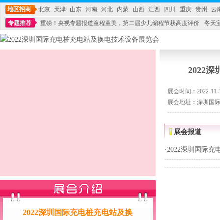
地区招商
北京
天津
山东
河南
河北
内蒙
山西
江西
四川
重庆
贵州
云
专题推荐
重磅！央视专题报道童程童美，第二届少儿编程节获高度评价
冬天
不能再单纯地销售产品,而要向增强服务转型,毕竟母婴产品比较特殊。”
妇幼广场 
202
展会时间：2022-11-30
展会地址：深圳国
展会报道
·
2022深圳国际
2022深圳国际充电桩充电站及换