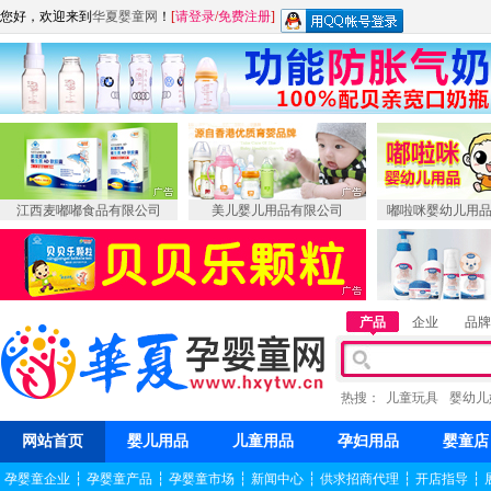
您好，欢迎来到
华夏婴童网
！
[
请登录
/
免费注册
]
江西麦嘟嘟食品有限公司
美儿婴儿用品有限公司
嘟啦咪婴幼儿用
产品
企业
品牌
热搜：
儿童玩具
婴幼儿
网站首页
婴儿用品
儿童用品
孕妇用品
婴童店
孕婴童企业
┆
孕婴童产品
┆
孕婴童市场
┆
新闻中心
┆
供求招商代理
┆
开店指导
┆