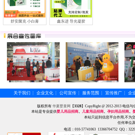
舒安菌克 小白膏
鑫东进 导光凝胶
关于我们
企业文化
公司宣传
服务范围
宣传推广
企
┆
┆
┆
┆
┆
版权所有
华夏婴童网
【
3328
】CopyRight @ 2012-201
本站是专业提供
婴儿用品招商
、
儿童用品招商
、
孕妇用品招商
、
本站只起到信息平台作用,不为
任何单位
电话：010-57741063 13366704752 QQ：3229