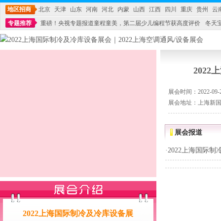
地区招商
北京
天津
山东
河南
河北
内蒙
山西
江西
四川
重庆
贵州
云
专题推荐
重磅！央视专题报道童程童美，第二届少儿编程节获高度评价
冬天
不能再单纯地销售产品,而要向增强服务转型,毕竟母婴产品比较特殊。”
妇幼广场 
202
展会时间：2022-09-20
展会地址：上海新
展会报道
·
2022上海国际制
2022上海国际制冷及冷库设备展