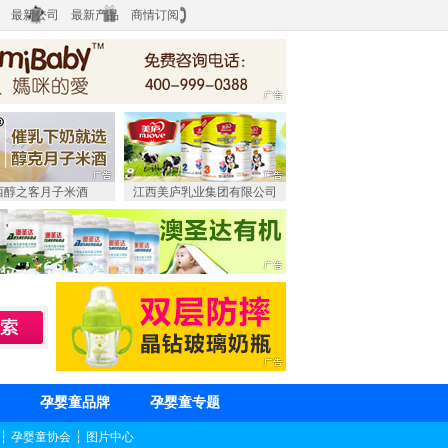
最新公司
最新产品
商情订阅
西醇之客月子米酒
江西美庐乳业集团有限公司
孕婴童品牌
孕婴童专题
┆
孕婴童协会
┆
图片中心