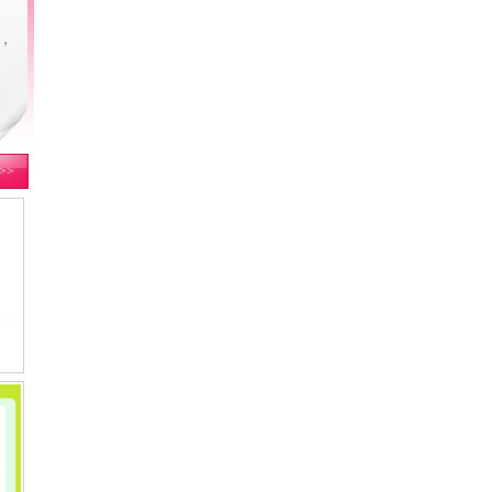
n，
>>