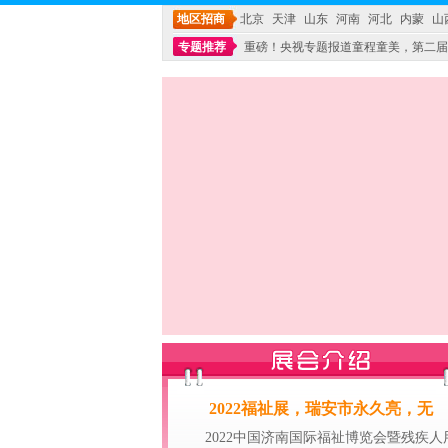
地区招商
北京
天津
山东
河南
河北
内蒙
山
专题推荐
重磅！央视专题报道童程童美，第二届
不能再单纯地销售产品,而要向增强服务转型,毕竟母
2022福祉展，瑞安市永久亮，无
2022中国济南国际福祉博览会暨残疾人