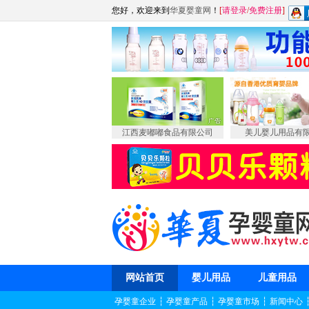
您好，欢迎来到
华夏婴童网
！
[
请登录
/
免费注册
]
江西麦嘟嘟食品有限公司
美儿婴儿用品有
网站首页
婴儿用品
儿童用品
孕婴童企业
┆
孕婴童产品
┆
孕婴童市场
┆
新闻中心