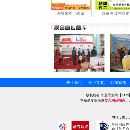
舒安菌克 小白膏
鑫东进 导光凝胶
关于我们
企业文化
公司宣传
┆
┆
版权所有
华夏婴童网
【
3328
本站是专业提供
婴儿用品招商
、
电话：010-57