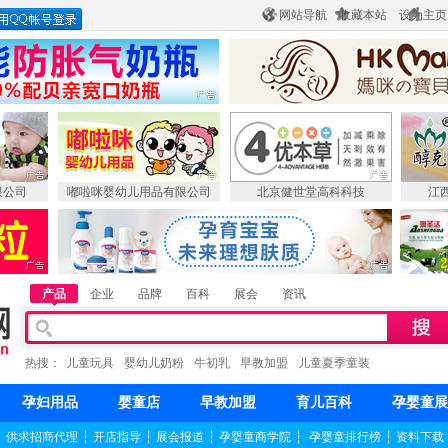
网站导航
收藏本站
设为主页
限公司
嘟啦咪婴幼儿用品有限公司
北京健世堂高科科技
江
产品
企业
品牌
百科
展会
资讯
热搜：
儿童玩具
婴幼儿奶粉
牛初乳
早教加盟
儿童夏季童装
孕妇用品
婴童店
早教加盟
育儿百科
孕婴童展
┆
供求招商代理
┆
开店指导
┆
展会报道
┆
孕婴童商学院
┆
孕婴童排行榜
┆
资料下载