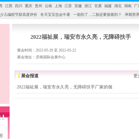
西
江西
四川
重庆
贵州
云南
上海
江苏
安徽
浙江
甘肃
福建
湖北
湖南
广
少儿编程节获高度评价
冬天宝宝也会中暑
一胎剖了，二胎还要接着剖？
孕期营养
婴产品比较特殊。”
妇幼广场 免租了！
2022福祉展，瑞安市永久亮，无障碍扶手
展会时间：2022-05-20 至 2022-05-22
展会地址：济南国际会展中心
展会报道
更
·
2022福祉展，瑞安市永久亮，无障碍扶手厂家的领
用