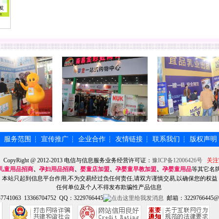
服务范围
宣传推广
企业合作
友情链接
联系我们
版权声明
┆
┆
┆
┆
┆
┆
】CopyRight @ 2012-2013 电信与信息服务业务经营许可证：
豫ICP备12006426号
关注
儿童用品招商
、
孕妇用品招商
、
婴童店加盟
、
孕婴童早教加盟
、
孕婴童用品
等其它名
本站只起到信息平台作用,不为交易经过负任何责任,请双方谨慎交易,以确保您的权益
任何单位及个人不得发布欺骗性产品信息
741063 13366704752 QQ：3229766445
邮箱：3229766445@