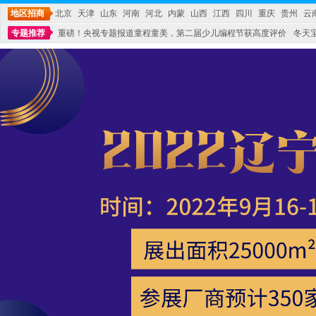
地区招商
北京
天津
山东
河南
河北
内蒙
山西
江西
四川
重庆
贵州
云
专题推荐
重磅！央视专题报道童程童美，第二届少儿编程节获高度评价
冬天
不能再单纯地销售产品,而要向增强服务转型,毕竟母婴产品比较特殊。”
妇幼广场 