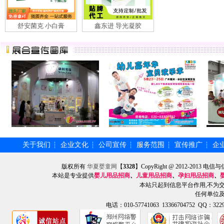
舒安菌克 小白膏
鑫东进 导光凝胶
关于我们
企业文化
公司宣传
服务范围
宣传推广
企
┆
┆
┆
┆
┆
版权所有
华夏婴童网
【
3328
】CopyRight @ 2012-201
本站是专业提供
婴儿用品招商
、
儿童用品招商
、
孕妇用品招商
、
本站只起到信息平台作用,不为
任何单位
电话：010-57741063 13366704752 QQ：3229