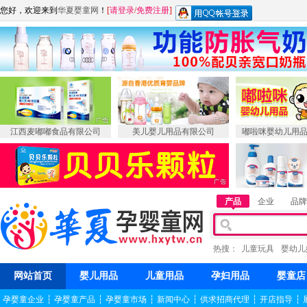
您好，欢迎来到
华夏婴童网
！
[
请登录
/
免费注册
]
江西麦嘟嘟食品有限公司
美儿婴儿用品有限公司
嘟啦咪婴幼儿用
产品
企业
品牌
热搜：
儿童玩具
婴幼儿
网站首页
婴儿用品
儿童用品
孕妇用品
婴童店
孕婴童企业
┆
孕婴童产品
┆
孕婴童市场
┆
新闻中心
┆
供求招商代理
┆
开店指导
┆