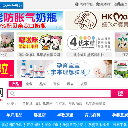
网站导航
收藏本站
设为主页
限公司
嘟啦咪婴幼儿用品有限公司
北京健世堂高科科技
江
产品
企业
品牌
百科
展会
资讯
热搜：
儿童玩具
婴幼儿奶粉
牛初乳
早教加盟
儿童夏季童装
孕妇用品
婴童店
早教加盟
育儿百科
孕婴童展
┆
供求招商代理
┆
开店指导
┆
展会报道
┆
孕婴童商学院
┆
孕婴童排行榜
┆
资料下载