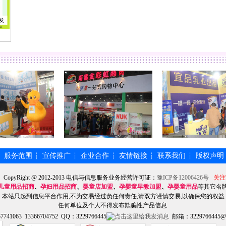
服务范围
宣传推广
企业合作
友情链接
联系我们
版权声明
┆
┆
┆
┆
┆
┆
】CopyRight @ 2012-2013 电信与信息服务业务经营许可证：
豫ICP备12006426号
关注
儿童用品招商
、
孕妇用品招商
、
婴童店加盟
、
孕婴童早教加盟
、
孕婴童用品
等其它名
本站只起到信息平台作用,不为交易经过负任何责任,请双方谨慎交易,以确保您的权益
任何单位及个人不得发布欺骗性产品信息
741063 13366704752 QQ：3229766445
邮箱：3229766445@