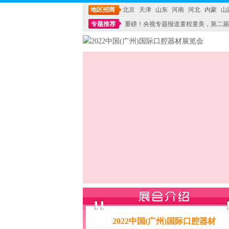
地区招商
北京
天津
山东
河南
河北
内蒙
山
专题推荐
重磅！央视专题报道童程童美，第二届
不能再单纯地销售产品,而要向增强服务转型,毕竟母
2022中国(广州)国际口腔器材