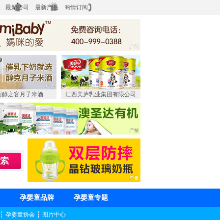
最新公司
最新产品
商情订阅
西醇之客月子米酒
江西美庐乳业集团有限公司
孕婴童品牌
孕婴童专题
┆
孕婴童协会
┆
图片中心