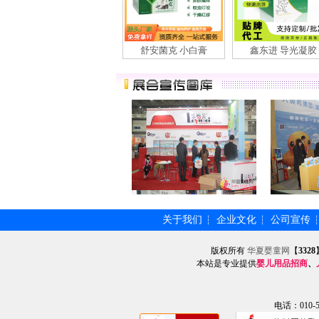
舒安菌克 小白膏
鑫东进 导光凝胶
关于我们
企业文化
公司宣传
┆
┆
版权所有
华夏婴童网
【
3328
本站是专业提供
婴儿用品招商
、
电话：010-57