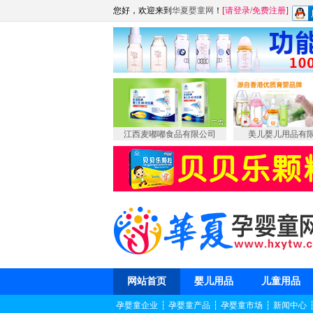
您好，欢迎来到
华夏婴童网
！
[
请登录
/
免费注册
]
江西麦嘟嘟食品有限公司
美儿婴儿用品有
网站首页
婴儿用品
儿童用品
孕婴童企业
┆
孕婴童产品
┆
孕婴童市场
┆
新闻中心