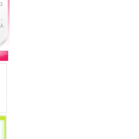
口
医，
万人
>>