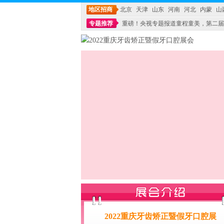
地区招商
北京
天津
山东
河南
河北
内蒙
山
专题推荐
重磅！央视专题报道童程童美，第二届
不能再单纯地销售产品,而要向增强服务转型,毕竟母
2022重庆牙齿矫正暨假牙口腔展