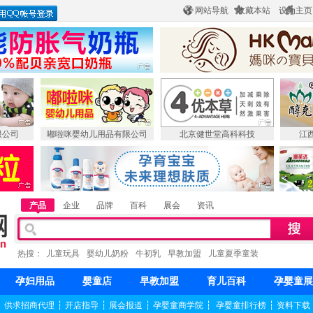
网站导航
收藏本站
设为主页
限公司
嘟啦咪婴幼儿用品有限公司
北京健世堂高科科技
江
产品
企业
品牌
百科
展会
资讯
热搜：
儿童玩具
婴幼儿奶粉
牛初乳
早教加盟
儿童夏季童装
孕妇用品
婴童店
早教加盟
育儿百科
孕婴童展
┆
供求招商代理
┆
开店指导
┆
展会报道
┆
孕婴童商学院
┆
孕婴童排行榜
┆
资料下载