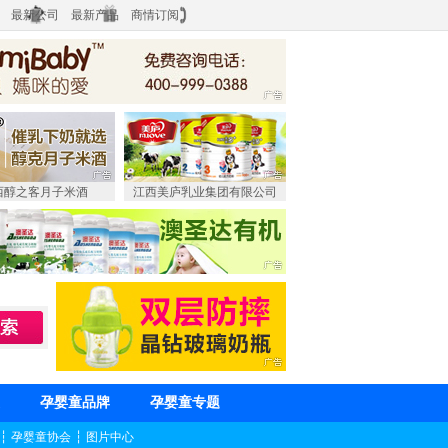
最新公司
最新产品
商情订阅
西醇之客月子米酒
江西美庐乳业集团有限公司
孕婴童品牌
孕婴童专题
┆
孕婴童协会
┆
图片中心