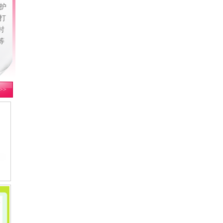
护
打
时
等
>>