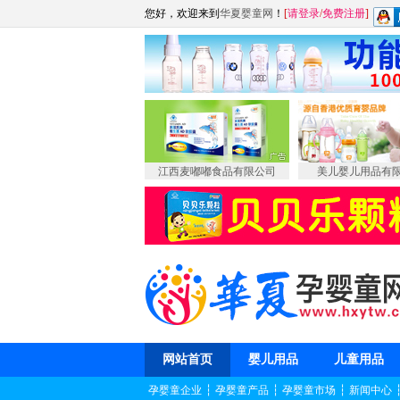
您好，欢迎来到
华夏婴童网
！
[
请登录
/
免费注册
]
江西麦嘟嘟食品有限公司
美儿婴儿用品有
网站首页
婴儿用品
儿童用品
孕婴童企业
┆
孕婴童产品
┆
孕婴童市场
┆
新闻中心