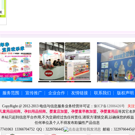
服务范围
宣传推广
企业合作
友情链接
联系我们
版权声明
┆
┆
┆
┆
┆
┆
】CopyRight @ 2012-2013 电信与信息服务业务经营许可证：
豫ICP备12006426号
关注
儿童用品招商
、
孕妇用品招商
、
婴童店加盟
、
孕婴童早教加盟
、
孕婴童用品
等其它名
本站只起到信息平台作用,不为交易经过负任何责任,请双方谨慎交易,以确保您的权益
任何单位及个人不得发布欺骗性产品信息
741063 13366704752 QQ：3229766445
邮箱：3229766445@