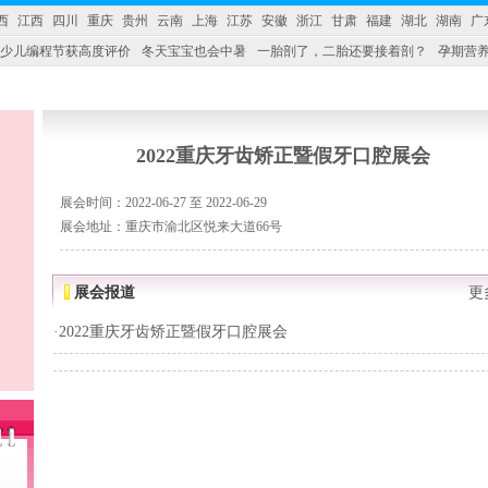
西
江西
四川
重庆
贵州
云南
上海
江苏
安徽
浙江
甘肃
福建
湖北
湖南
广
少儿编程节获高度评价
冬天宝宝也会中暑
一胎剖了，二胎还要接着剖？
孕期营养
婴产品比较特殊。”
妇幼广场 免租了！
2022重庆牙齿矫正暨假牙口腔展会
展会时间：2022-06-27 至 2022-06-29
展会地址：重庆市渝北区悦来大道66号
展会报道
更
·
2022重庆牙齿矫正暨假牙口腔展会