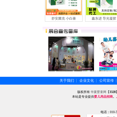
舒安菌克 小白膏
鑫东进 导光凝胶
关于我们
企业文化
公司宣传
┆
┆
版权所有
华夏婴童网
【
3328
本站是专业提供
婴儿用品招商
、
电话：010-57