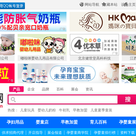
网站导航
收藏本站
设为主页
限公司
嘟啦咪婴幼儿用品有限公司
北京健世堂高科科技
江
产品
企业
品牌
百科
展会
资讯
热搜：
儿童玩具
婴幼儿奶粉
牛初乳
早教加盟
儿童夏季童装
孕妇用品
婴童店
早教加盟
育儿百科
孕婴童展
┆
供求招商代理
┆
开店指导
┆
展会报道
┆
孕婴童商学院
┆
孕婴童排行榜
┆
资料下载