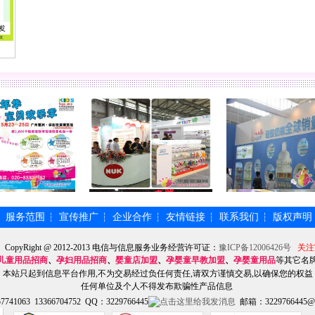
服务范围
宣传推广
企业合作
友情链接
联系我们
版权声明
┆
┆
┆
┆
┆
┆
】CopyRight @ 2012-2013 电信与信息服务业务经营许可证：
豫ICP备12006426号
关注
儿童用品招商
、
孕妇用品招商
、
婴童店加盟
、
孕婴童早教加盟
、
孕婴童用品
等其它名
本站只起到信息平台作用,不为交易经过负任何责任,请双方谨慎交易,以确保您的权益
任何单位及个人不得发布欺骗性产品信息
741063 13366704752 QQ：3229766445
邮箱：3229766445@