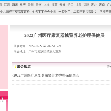
西
江西
四川
重庆
贵州
云南
上海
江苏
安徽
浙江
甘肃
福建
湖北
湖南
广
少儿编程节获高度评价
冬天宝宝也会中暑
一胎剖了，二胎还要接着剖？
孕期营养
婴产品比较特殊。”
妇幼广场 免租了！
2022广州医疗康复器械暨养老护理保健展
展会时间：2022-11-27 至 2022-11-29
展会地址：广州市海珠区琶洲大道东
展会报道
更
·
2022广州医疗康复器械暨养老护理保健展会