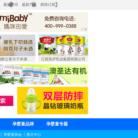
最新公司
最新产品
商情订阅
西醇之客月子米酒
江西美庐乳业集团有限公司
孕婴童品牌
孕婴童专题
┆
孕婴童协会
┆
图片中心