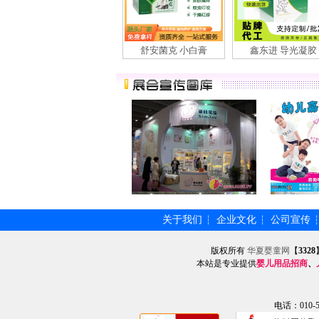
舒安菌克 小白膏
鑫东进 导光凝胶
关于我们
企业文化
公司宣传
┆
┆
版权所有
华夏婴童网
【
3328
本站是专业提供
婴儿用品招商
、
电话：010-57