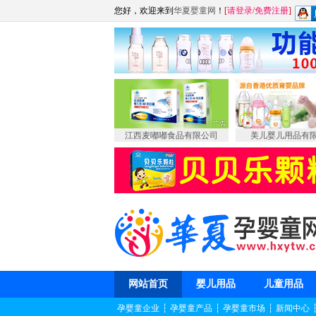
您好，欢迎来到
华夏婴童网
！
[
请登录
/
免费注册
]
江西麦嘟嘟食品有限公司
美儿婴儿用品有
网站首页
婴儿用品
儿童用品
孕婴童企业
┆
孕婴童产品
┆
孕婴童市场
┆
新闻中心