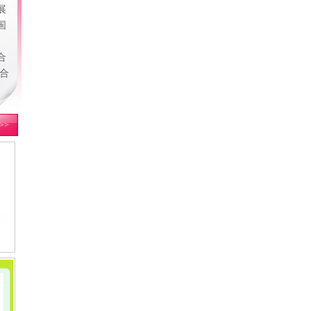
展
国
合
合
>>