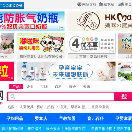
网站导航
收藏本站
设为主页
限公司
嘟啦咪婴幼儿用品有限公司
北京健世堂高科科技
江
产品
企业
品牌
百科
展会
资讯
热搜：
儿童玩具
婴幼儿奶粉
牛初乳
早教加盟
儿童夏季童装
孕妇用品
婴童店
早教加盟
育儿百科
孕婴童展
┆
供求招商代理
┆
开店指导
┆
展会报道
┆
孕婴童商学院
┆
孕婴童排行榜
┆
资料下载