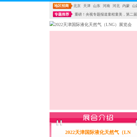
地区招商
北京
天津
山东
河南
河北
内蒙
山
专题推荐
重磅！央视专题报道童程童美，第二届
不能再单纯地销售产品,而要向增强服务转型,毕竟母
2022天津国际液化天然气（LN