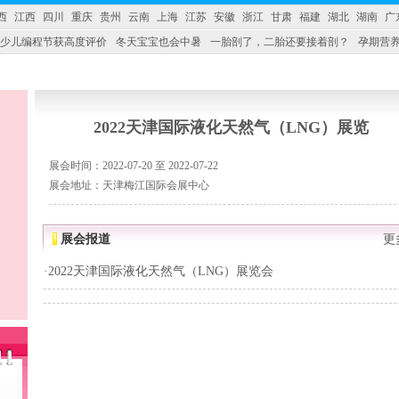
西
江西
四川
重庆
贵州
云南
上海
江苏
安徽
浙江
甘肃
福建
湖北
湖南
广
少儿编程节获高度评价
冬天宝宝也会中暑
一胎剖了，二胎还要接着剖？
孕期营养
婴产品比较特殊。”
妇幼广场 免租了！
2022天津国际液化天然气（LNG）展览
展会时间：2022-07-20 至 2022-07-22
展会地址：天津梅江国际会展中心
展会报道
更
·
2022天津国际液化天然气（LNG）展览会