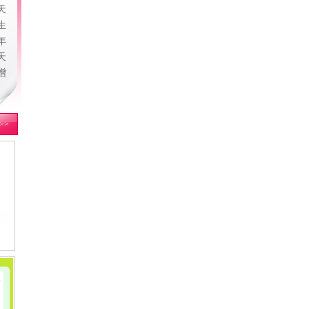
天
生
年
天
增
>>