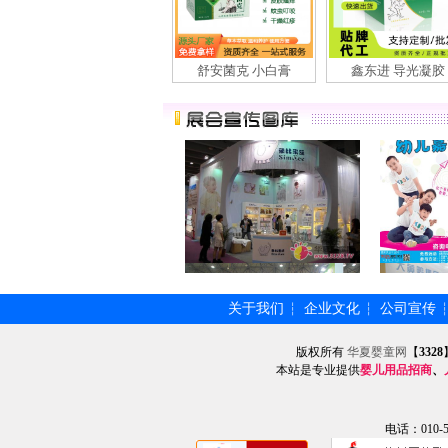
舒安菌克 小白膏
鑫东进 导光凝胶
关于我们
企业文化
公司宣传
┆
┆
版权所有
华夏婴童网
【
3328
本站是专业提供
婴儿用品招商
、
电话：010-57