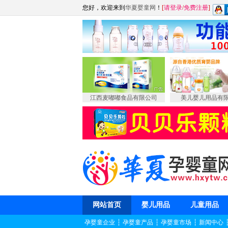
您好，欢迎来到
华夏婴童网
！
[
请登录
/
免费注册
]
江西麦嘟嘟食品有限公司
美儿婴儿用品有
网站首页
婴儿用品
儿童用品
孕婴童企业
┆
孕婴童产品
┆
孕婴童市场
┆
新闻中心