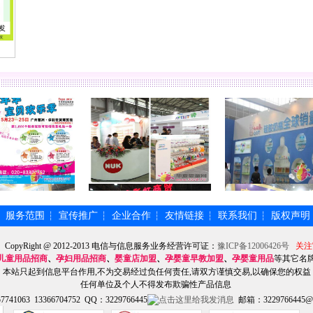
服务范围
宣传推广
企业合作
友情链接
联系我们
版权声明
┆
┆
┆
┆
┆
┆
】CopyRight @ 2012-2013 电信与信息服务业务经营许可证：
豫ICP备12006426号
关注
儿童用品招商
、
孕妇用品招商
、
婴童店加盟
、
孕婴童早教加盟
、
孕婴童用品
等其它名
本站只起到信息平台作用,不为交易经过负任何责任,请双方谨慎交易,以确保您的权益
任何单位及个人不得发布欺骗性产品信息
741063 13366704752 QQ：3229766445
邮箱：3229766445@