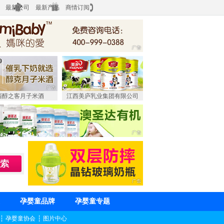
最新公司
最新产品
商情订阅
西醇之客月子米酒
江西美庐乳业集团有限公司
孕婴童品牌
孕婴童专题
┆
孕婴童协会
┆
图片中心