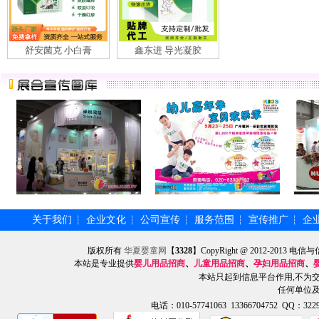
舒安菌克 小白膏
鑫东进 导光凝胶
关于我们
企业文化
公司宣传
服务范围
宣传推广
企
┆
┆
┆
┆
┆
版权所有
华夏婴童网
【
3328
】CopyRight @ 2012-201
本站是专业提供
婴儿用品招商
、
儿童用品招商
、
孕妇用品招商
、
本站只起到信息平台作用,不为
任何单位
电话：010-57741063 13366704752 QQ：3229