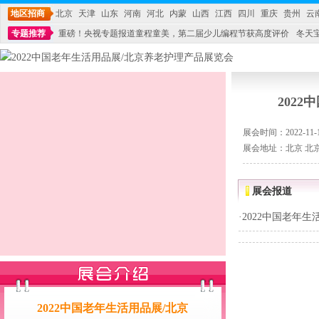
地区招商
北京
天津
山东
河南
河北
内蒙
山西
江西
四川
重庆
贵州
云
专题推荐
重磅！央视专题报道童程童美，第二届少儿编程节获高度评价
冬天
不能再单纯地销售产品,而要向增强服务转型,毕竟母婴产品比较特殊。”
妇幼广场 
202
展会时间：2022-11-13
展会地址：北京 北
展会报道
·
2022中国老年
2022中国老年生活用品展/北京