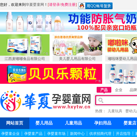
您好，欢迎来到
华夏婴童网
！
[
请登录
/
免费注册
]
江西麦嘟嘟食品有限公司
美儿婴儿用品有限公司
嘟啦咪婴幼儿用
产品
企业
品牌
热搜：
儿童玩具
婴幼儿
网站首页
婴儿用品
儿童用品
孕妇用品
婴童店
孕婴童企业
┆
孕婴童产品
┆
孕婴童市场
┆
新闻中心
┆
供求招商代理
┆
开店指导
┆