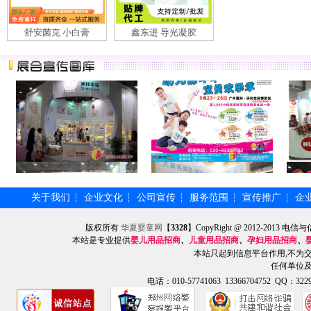
舒安菌克 小白膏
鑫东进 导光凝胶
关于我们
企业文化
公司宣传
服务范围
宣传推广
企
┆
┆
┆
┆
┆
版权所有
华夏婴童网
【
3328
】CopyRight @ 2012-201
本站是专业提供
婴儿用品招商
、
儿童用品招商
、
孕妇用品招商
、
本站只起到信息平台作用,不为
任何单位
电话：010-57741063 13366704752 QQ：3229