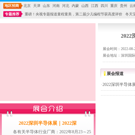
地区招商
北京
天津
山东
河南
河北
内蒙
山西
江西
四川
重庆
贵州
云
专题推荐
重磅！央视专题报道童程童美，第二届少儿编程节获高度评价
冬天
不能再单纯地销售产品,而要向增强服务转型,毕竟母婴产品比较特殊。”
妇幼广场 
202
展会时间：2022-08-23
展会地址：深圳国际
展会报道
·
2022深圳半导体
2022深圳半导体展｜2022深
各有关半导体行业厂商：2022年8月23～25