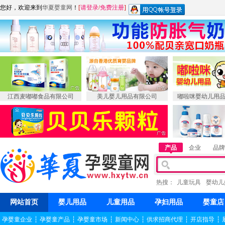
您好，欢迎来到
华夏婴童网
！
[
请登录
/
免费注册
]
江西麦嘟嘟食品有限公司
美儿婴儿用品有限公司
嘟啦咪婴幼儿用
产品
企业
品牌
热搜：
儿童玩具
婴幼儿
网站首页
婴儿用品
儿童用品
孕妇用品
婴童店
孕婴童企业
┆
孕婴童产品
┆
孕婴童市场
┆
新闻中心
┆
供求招商代理
┆
开店指导
┆