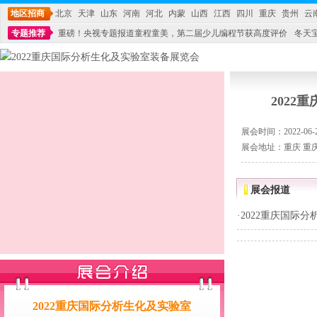
地区招商
北京
天津
山东
河南
河北
内蒙
山西
江西
四川
重庆
贵州
云
专题推荐
重磅！央视专题报道童程童美，第二届少儿编程节获高度评价
冬天
不能再单纯地销售产品,而要向增强服务转型,毕竟母婴产品比较特殊。”
妇幼广场 
202
展会时间：2022-06-27
展会地址：重庆 重
展会报道
·
2022重庆国际
2022重庆国际分析生化及实验室