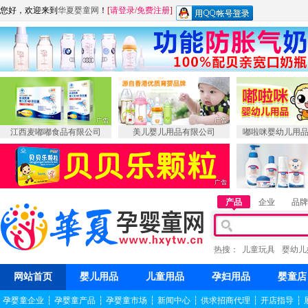
您好，欢迎来到
华夏婴童网
！
[
请登录
/
免费注册
]
江西麦嘟嘟食品有限公司
美儿婴儿用品有限公司
嘟啦咪婴幼儿用
产品
企业
品牌
热搜：
儿童玩具
婴幼儿
网站首页
婴儿用品
儿童用品
孕妇用品
婴童店
孕婴童企业
┆
孕婴童产品
┆
孕婴童市场
┆
新闻中心
┆
供求招商代理
┆
开店指导
┆