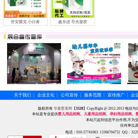
舒安菌克 小白膏
鑫东进 导光凝胶
关于我们
企业文化
公司宣传
服务范围
宣传推广
企
┆
┆
┆
┆
┆
版权所有
华夏婴童网
【
3328
】CopyRight @ 2012-201
本站是专业提供
婴儿用品招商
、
儿童用品招商
、
孕妇用品招商
、
本站只起到信息平台作用,不为
任何单位
电话：010-57741063 13366704752 QQ：3229